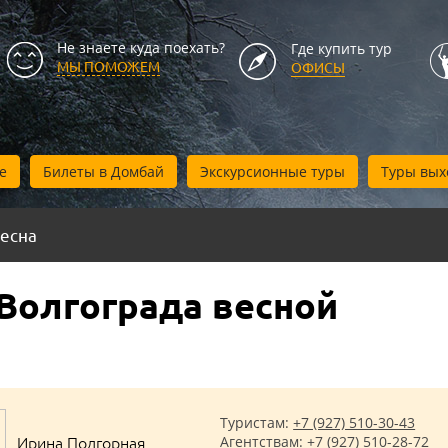
Не знаете куда поехать?
Где купить тур
МЫ ПОМОЖЕМ
ОФИСЫ
е
Билеты в Домбай
Экскурсионные туры
Туры вых
есна
Волгограда весной
Туристам:
+7 (927) 510-30-43
Ирина Подгорная
Агентствам:
+7 (927) 510-28-72