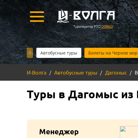
Туроператор РТО
008863
Автобусные туры
Билеты на Черное мор
И-Волга
Автобусные туры
Дагомыс
В
Туры в Дагомыс из 
Менеджер