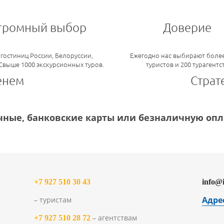
громный выбор
Доверие
 гостиниц России, Белоруссии,
Ежегодно нас выбирают более
 Свыше 1000 экскурсионных туров.
туристов и 200 турагентс
енем
Страт
ные, банковские карты или безналичную опла
+7 927 510 30 43
info@
Адре
– туристам
– агентствам
+7 927 510 28 72