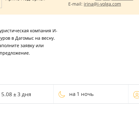
E-mail:
irina@i-volga.com
Туристическая компания И-
уров в Дагомыс на весну.
аполните заявку или
 предложение.
на 1 ночь