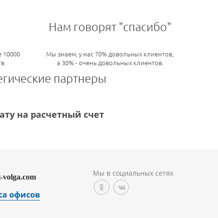
Нам говорят "спасибо"
 10000
Мы знаем, у нас 70% довольных клиентов,
тв
а 30% - очень довольных клиентов.
егические партнеры
ту на расчетный счет
Мы в социальных сетях
i-volga.com
са офисов