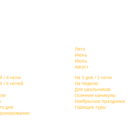
Лето
Июнь
Июль
Август
й / 4 ночи
На 3 дня / 2 ночи
й / 6 ночей
На Неделю
х
Для школьников
аля
Осенние каникулы
е
Ноябрьские праздники
го дня
Горящие туры
бронирование