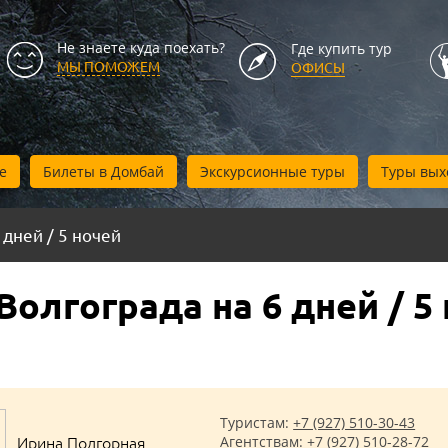
Не знаете куда поехать?
Где купить тур
МЫ ПОМОЖЕМ
ОФИСЫ
е
Билеты в Домбай
Экскурсионные туры
Туры вых
 дней / 5 ночей
олгограда на 6 дней / 5
Туристам:
+7 (927) 510-30-43
Ирина Подгорная
Агентствам:
+7 (927) 510-28-72