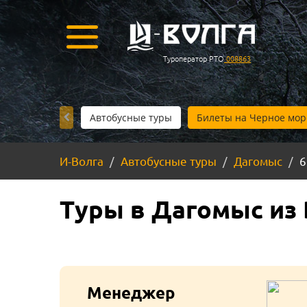
Туроператор РТО
008863
Автобусные туры
Билеты на Черное мор
И-Волга
Автобусные туры
Дагомыс
6
Туры в Дагомыс из В
Менеджер