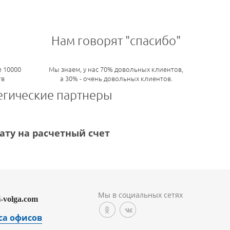
Нам говорят "спасибо"
 10000
Мы знаем, у нас 70% довольных клиентов,
тв
а 30% - очень довольных клиентов.
егические партнеры
ту на расчетный счет
Мы в социальных сетях
i-volga.com
са офисов