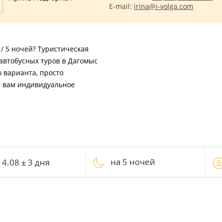
E-mail:
irina@i-volga.com
 / 5 ночей? Туристическая
автобусных туров в Дагомыс
о варианта, просто
м вам индивидуальное
на 5 ночей