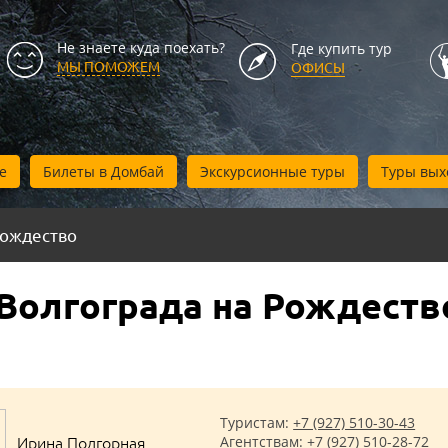
Не знаете куда поехать?
Где купить тур
МЫ ПОМОЖЕМ
ОФИСЫ
е
Билеты в Домбай
Экскурсионные туры
Туры вых
ождество
 Волгограда на Рождеств
Туристам:
+7 (927) 510-30-43
Ирина Подгорная
Агентствам:
+7 (927) 510-28-72