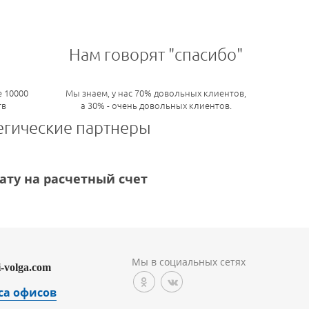
Нам говорят "спасибо"
 10000
Мы знаем, у нас 70% довольных клиентов,
тв
а 30% - очень довольных клиентов.
егические партнеры
ту на расчетный счет
Мы в социальных сетях
i-volga.com
са офисов