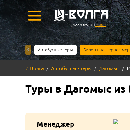
Туроператор РТО
008863
Автобусные туры
Билеты на Черное мор
И-Волга
Автобусные туры
Дагомыс
Р
Туры в Дагомыс из
Менеджер