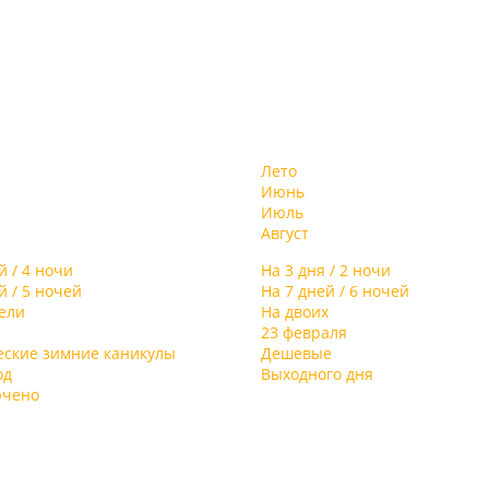
Лето
Июнь
Июль
Август
й / 4 ночи
На 3 дня / 2 ночи
й / 5 ночей
На 7 дней / 6 ночей
дели
На двоих
23 февраля
еские зимние каникулы
Дешевые
од
Выходного дня
ючено