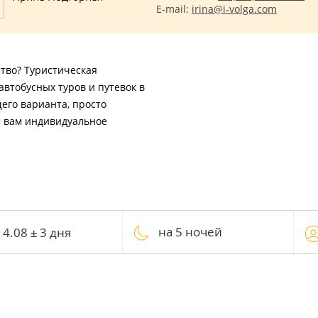
E-mail:
irina@i-volga.com
ство? Туристическая
втобусных туров и путевок в
его варианта, просто
м вам индивидуальное
на 5 ночей