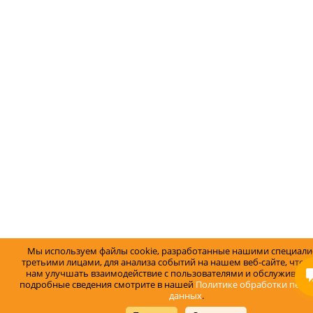
Мы используем файлы cookie, разработанные нашими специали
третьими лицами, для анализа событий на нашем веб-сайте, что 
нам улучшать взаимодействие с пользователями и обслуживание
подробные сведения смотрите в нашей
Политике обработки перс
данных
.