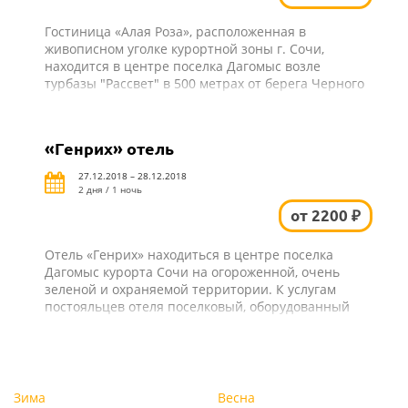
Гостиница «Алая Роза», расположенная в
живописном уголке курортной зоны г. Сочи,
находится в центре поселка Дагомыс возле
турбазы "Рассвет" в 500 метрах от берега Черного
моря.
«Генрих» отель
27.12.2018 – 28.12.2018
2 дня / 1 ночь
от 2200 ₽
Отель «Генрих» находиться в центре поселка
Дагомыс курорта Сочи на огороженной, очень
зеленой и охраняемой территории. К услугам
постояльцев отеля поселковый, оборудованный
пляж , который расположен всего в 50 метрах от
спальных корпусов.
Зима
Весна