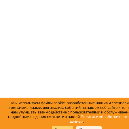
Мы используем файлы cookie, разработанные нашими специали
третьими лицами, для анализа событий на нашем веб-сайте, что 
нам улучшать взаимодействие с пользователями и обслуживание
подробные сведения смотрите в нашей
Политике обработки перс
данных
.