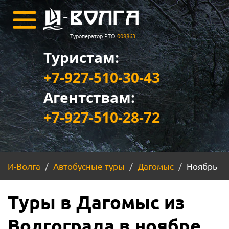
Туроператор РТО
008863
Туристам:
+7-927-510-30-43
Агентствам:
+7-927-510-28-72
И-Волга
Автобусные туры
Дагомыс
Ноябрь
Туры в Дагомыс из
Волгограда в ноябре