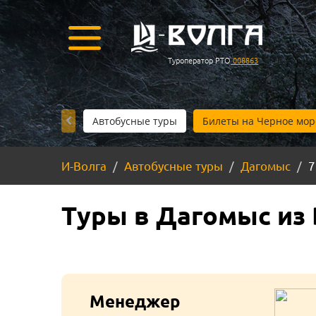
Туроператор РТО
008863
Автобусные туры
Билеты на Черное мор
И-Волга
Автобусные туры
Дагомыс
7
Туры в Дагомыс из В
Менеджер