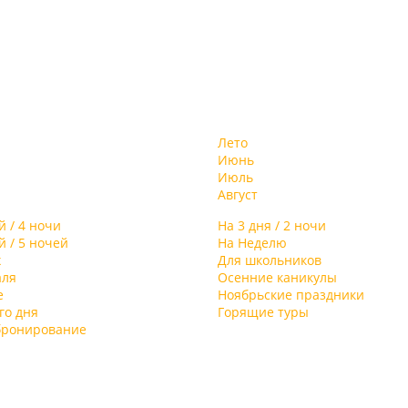
Лето
Июнь
Июль
Август
й / 4 ночи
На 3 дня / 2 ночи
й / 5 ночей
На Неделю
х
Для школьников
аля
Осенние каникулы
е
Ноябрьские праздники
го дня
Горящие туры
бронирование