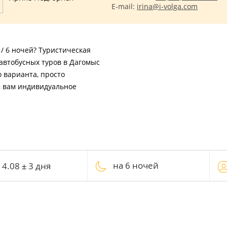
E-mail:
irina@i-volga.com
 / 6 ночей? Туристическая
автобусных туров в Дагомыс
о варианта, просто
м вам индивидуальное
на 6 ночей