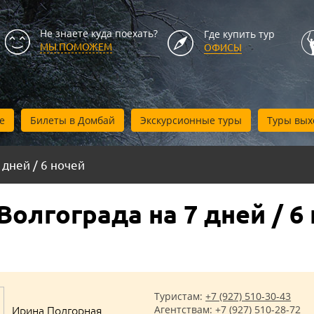
Не знаете куда поехать?
Где купить тур
МЫ ПОМОЖЕМ
ОФИСЫ
е
Билеты в Домбай
Экскурсионные туры
Туры вых
 дней / 6 ночей
олгограда на 7 дней / 6
Туристам:
+7 (927) 510-30-43
Ирина Подгорная
Агентствам:
+7 (927) 510-28-72