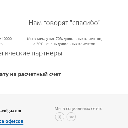
Нам говорят "спасибо"
 10000
Мы знаем, у нас 70% довольных клиентов,
тв
а 30% - очень довольных клиентов.
егические партнеры
ту на расчетный счет
Мы в социальных сетях
i-volga.com
са офисов