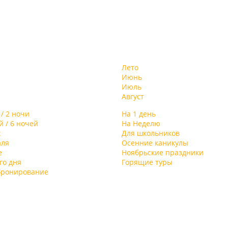
Лето
Июнь
Июль
Август
 / 2 ночи
На 1 день
й / 6 ночей
На Неделю
х
Для школьников
аля
Осенние каникулы
е
Ноябрьские праздники
го дня
Горящие туры
бронирование