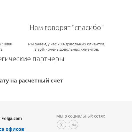
Нам говорят "спасибо"
 10000
Мы знаем, у нас 70% довольных клиентов,
тв
а 30% - очень довольных клиентов.
егические партнеры
ту на расчетный счет
Мы в социальных сетях
i-volga.com
са офисов