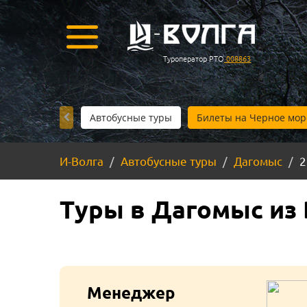
Туроператор РТО
008863
Автобусные туры
Билеты на Черное мор
И-Волга
Автобусные туры
Дагомыс
2
Туры в Дагомыс из 
Менеджер