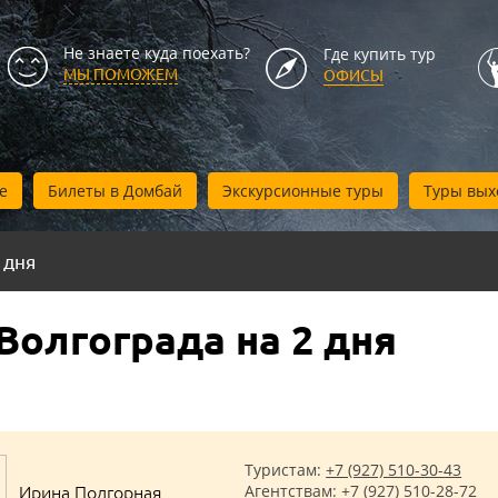
Не знаете куда поехать?
Где купить тур
МЫ ПОМОЖЕМ
ОФИСЫ
е
Билеты в Домбай
Экскурсионные туры
Туры вых
 дня
Волгограда на 2 дня
Туристам:
+7 (927) 510-30-43
Ирина Подгорная
Агентствам:
+7 (927) 510-28-72