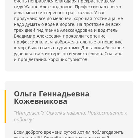
очень понравился благодаря прекраснейшему
гиду Жанне Александровне. Профессионал своего
дела, много интересного рассказала. У вас
продумано все до мелочей, хорошая гостиница, не
надо думать о воде в дороге. На протяжении всех
трёх дней гид Жанна Александровна и водитель
Владимир Алексеевич проявили терпение,
профессионализм, доброжелательные отношения,
юмор, была связь с туристами. Доставили большое
удовольствие, интересно и увлекательно. Спасибо
и процветания, хороших туристов
Ольга Геннадьевна
Кожевникова
"Интурист"/"Осколки памяти. Прикосновение к
подвигу"
Всем доброго времени суток! Хотим поблагодарить
компанию "И-Волга" за организацию нашей