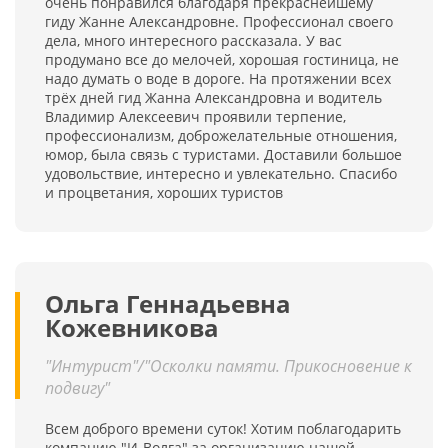
очень понравился благодаря прекраснейшему
гиду Жанне Александровне. Профессионал своего
дела, много интересного рассказала. У вас
продумано все до мелочей, хорошая гостиница, не
надо думать о воде в дороге. На протяжении всех
трёх дней гид Жанна Александровна и водитель
Владимир Алексеевич проявили терпение,
профессионализм, доброжелательные отношения,
юмор, была связь с туристами. Доставили большое
удовольствие, интересно и увлекательно. Спасибо
и процветания, хороших туристов
Ольга Геннадьевна
Кожевникова
"Интурист"/"Осколки памяти. Прикосновение к
подвигу"
Всем доброго времени суток! Хотим поблагодарить
компанию "И-Волга" за организацию нашей