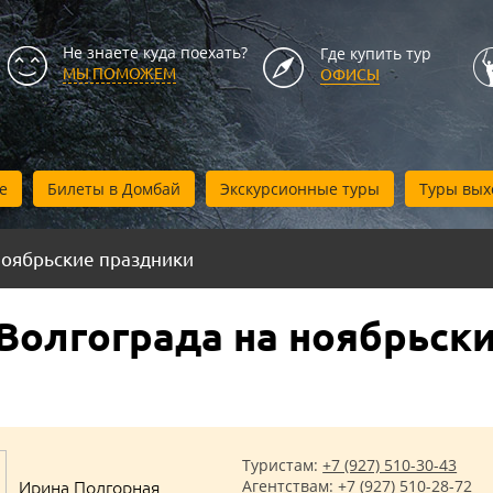
Не знаете куда поехать?
Где купить тур
МЫ ПОМОЖЕМ
ОФИСЫ
е
Билеты в Домбай
Экскурсионные туры
Туры вых
оябрьские праздники
Волгограда на ноябрьск
Туристам:
+7 (927) 510-30-43
Ирина Подгорная
Агентствам:
+7 (927) 510-28-72