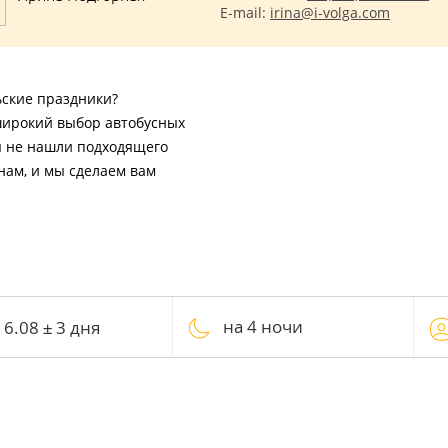
E-mail:
irina@i-volga.com
ьские праздники?
широкий выбор автобусных
ы не нашли подходящего
нам, и мы сделаем вам
на 4 ночи