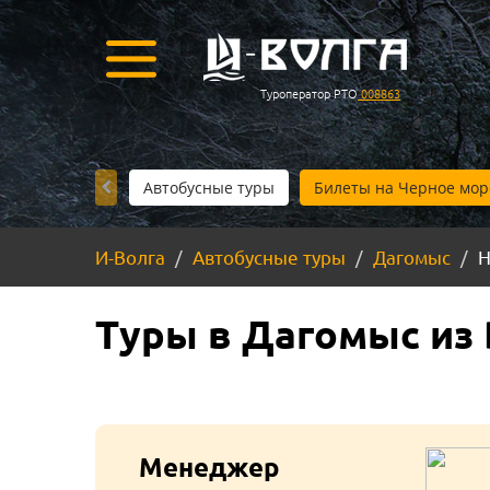
Туроператор РТО
008863
Автобусные туры
Билеты на Черное мор
И-Волга
Автобусные туры
Дагомыс
Н
Туры в Дагомыс из 
Менеджер