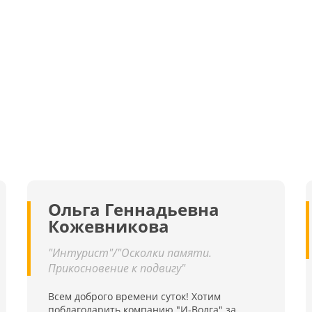
Ольга Геннадьевна
Кожевникова
"Интурист"/"Осколки памяти.
Прикосновение к подвигу"
Всем доброго времени суток! Хотим
поблагодарить компанию "И-Волга" за