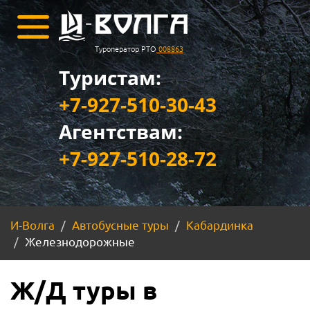
Туроператор РТО
008863
Туристам:
+7-927-510-30-43
Агентствам:
+7-927-510-28-72
И-Волга
Автобусные туры
Кабардинка
Железнодорожные
Ж/Д туры в