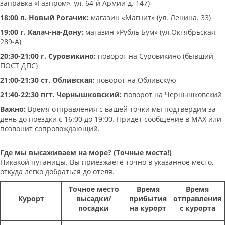
заправка «Газпром», ул. 64-й Армии д. 147)
18:00 п. Новый Рогачик:
магазин «Магнит» (ул. Ленина. 33)
19:00 г. Калач-на-Дону:
магазин «Рубль Бум» (ул.Октябрьская,
289-А)
20:30-21:00 г. Суровикино:
поворот на Суровикино (бывший
ПОСТ ДПС)
21:00-21:30 ст. Обливская:
поворот на Обливскую
21:40-22:30 пгт. Чернышковский:
поворот на Чернышковский
Важно:
Время отправления с вашей точки мы подтвердим за
день до поездки с 16:00 до 19:00. Придет сообщение в МАХ или
позвонит сопровождающий.
Где мы высаживаем на море? (Точные места!)
Никакой путаницы. Вы приезжаете точно в указанное место,
откуда легко добраться до отеля.
Точное место
Время
Время
Курорт
высадки/
прибытия
отправления
посадки
на курорт
с курорта