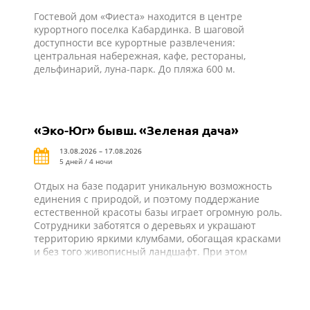
Гостевой дом «Фиеста» находится в центре
курортного поселка Кабардинка. В шаговой
доступности все курортные развлечения:
центральная набережная, кафе, рестораны,
дельфинарий, луна-парк. До пляжа 600 м.
«Эко-Юг» бывш. «Зеленая дача»
13.08.2026 – 17.08.2026
5 дней / 4 ночи
Отдых на базе подарит уникальную возможность
единения с природой, и поэтому поддержание
естественной красоты базы играет огромную роль.
Сотрудники заботятся о деревьях и украшают
территорию яркими клумбами, обогащая красками
и без того живописный ландшафт. При этом
строения органично вписываются в окружающую
среду и делают отдых на природе
комфортабельным. На базе отдыха «Эко-Юг» все
создано для того, чтобы гости проводили время не