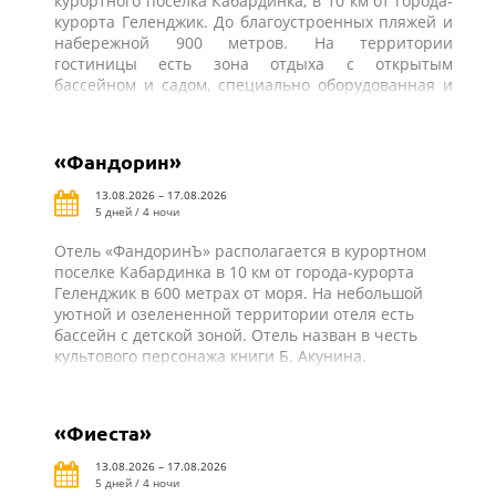
курортного поселка Кабардинка, в 10 км от города-
курорта Геленджик. До благоустроенных пляжей и
набережной 900 метров. На территории
гостиницы есть зона отдыха с открытым
бассейном и садом, специально оборудованная и
оснащенная всем необходимым столовая-барбекю
для самостоятельного приготовления пищи. В
шаговой доступности от отеля «Парус» автовокзал
«Фандорин»
поселка Кабардинка, рынок, магазины, кафе, бары,
аттракционы и другая курортная инфраструктура.
13.08.2026 – 17.08.2026
5 дней / 4 ночи
Отель «ФандоринЪ» располагается в курортном
поселке Кабардинка в 10 км от города-курорта
Геленджик в 600 метрах от моря. На небольшой
уютной и озелененной территории отеля есть
бассейн с детской зоной. Отель назван в честь
культового персонажа книги Б. Акунина.
«Фиеста»
13.08.2026 – 17.08.2026
5 дней / 4 ночи