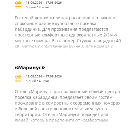
13.08.2026 – 17.08.2026
5 дней / 4 ночи
Гостевой дом «Ангелина» расположен в тихом и
спокойном районе курортного поселка
Кабардинка. Для проживания предлагаются
просторные комфортные однокомнатные 2/3/4-х
местные номера. Есть номер Студия площадью 40
кв. метров с собственной кухней. Все номера с
удобствами: душ, туалет, холодильник, телевизор,
сплит-система, балкон. Из всех номеров
открывается прекрасный вид на море или горы.
«Маринус»
Для удобства в гостевом доме имеется кухня для
самостоятельного приготовления пищи со всем
13.08.2026 – 17.08.2026
необходимым оборудованием и закрытый
5 дней / 4 ночи
благоустроенный двор.
Отель «Маринус», расположенный вблизи центра
поселка Кабардинка, предлагает своим гостям
проживание в комфортных современных номерах
и большой спектр дополнительных услуг на
территории. Отель «Маринус» подходит для
людей, которые предпочитают комфортный
пляжный отдых.