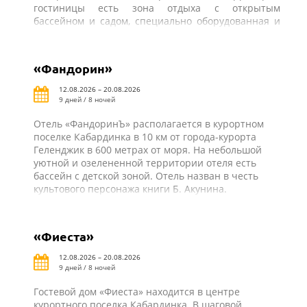
гостиницы есть зона отдыха с открытым
бассейном и садом, специально оборудованная и
оснащенная всем необходимым столовая-барбекю
для самостоятельного приготовления пищи. В
шаговой доступности от отеля «Парус» автовокзал
«Фандорин»
поселка Кабардинка, рынок, магазины, кафе, бары,
аттракционы и другая курортная инфраструктура.
12.08.2026 – 20.08.2026
9 дней / 8 ночей
Отель «ФандоринЪ» располагается в курортном
поселке Кабардинка в 10 км от города-курорта
Геленджик в 600 метрах от моря. На небольшой
уютной и озелененной территории отеля есть
бассейн с детской зоной. Отель назван в честь
культового персонажа книги Б. Акунина.
«Фиеста»
12.08.2026 – 20.08.2026
9 дней / 8 ночей
Гостевой дом «Фиеста» находится в центре
курортного поселка Кабардинка. В шаговой