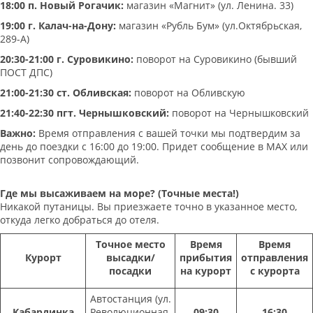
18:00 п. Новый Рогачик:
магазин «Магнит» (ул. Ленина. 33)
19:00 г. Калач-на-Дону:
магазин «Рубль Бум» (ул.Октябрьская,
289-А)
20:30-21:00 г. Суровикино:
поворот на Суровикино (бывший
ПОСТ ДПС)
21:00-21:30 ст. Обливская:
поворот на Обливскую
21:40-22:30 пгт. Чернышковский:
поворот на Чернышковский
Важно:
Время отправления с вашей точки мы подтвердим за
день до поездки с 16:00 до 19:00. Придет сообщение в МАХ или
позвонит сопровождающий.
Где мы высаживаем на море? (Точные места!)
Никакой путаницы. Вы приезжаете точно в указанное место,
откуда легко добраться до отеля.
Точное место
Время
Время
Курорт
высадки/
прибытия
отправления
посадки
на курорт
с курорта
Автостанция (ул.
Кабардинка
Революционная,
09:30
16:30