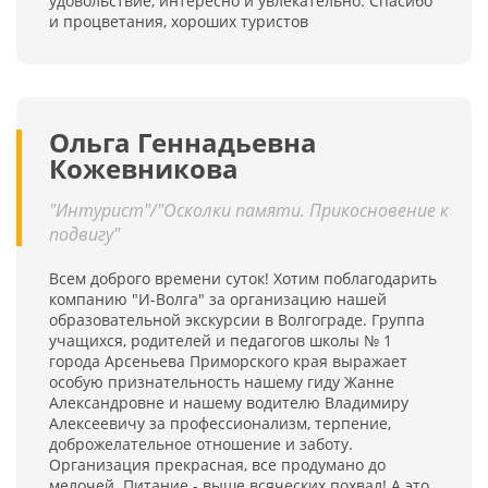
удовольствие, интересно и увлекательно. Спасибо
и процветания, хороших туристов
Ольга Геннадьевна
Кожевникова
"Интурист"/"Осколки памяти. Прикосновение к
подвигу"
Всем доброго времени суток! Хотим поблагодарить
компанию "И-Волга" за организацию нашей
образовательной экскурсии в Волгограде. Группа
учащихся, родителей и педагогов школы № 1
города Арсеньева Приморского края выражает
особую признательность нашему гиду Жанне
Александровне и нашему водителю Владимиру
Алексеевичу за профессионализм, терпение,
доброжелательное отношение и заботу.
Организация прекрасная, все продумано до
мелочей. Питание - выше всяческих похвал! А это