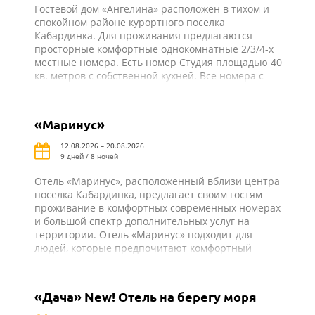
Гостевой дом «Ангелина» расположен в тихом и
спокойном районе курортного поселка
Кабардинка. Для проживания предлагаются
просторные комфортные однокомнатные 2/3/4-х
местные номера. Есть номер Студия площадью 40
кв. метров с собственной кухней. Все номера с
удобствами: душ, туалет, холодильник, телевизор,
сплит-система, балкон. Из всех номеров
открывается прекрасный вид на море или горы.
«Маринус»
Для удобства в гостевом доме имеется кухня для
самостоятельного приготовления пищи со всем
12.08.2026 – 20.08.2026
необходимым оборудованием и закрытый
9 дней / 8 ночей
благоустроенный двор.
Отель «Маринус», расположенный вблизи центра
поселка Кабардинка, предлагает своим гостям
проживание в комфортных современных номерах
и большой спектр дополнительных услуг на
территории. Отель «Маринус» подходит для
людей, которые предпочитают комфортный
пляжный отдых.
«Дача» New! Отель на берегу моря