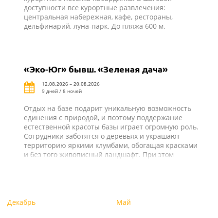
доступности все курортные развлечения:
центральная набережная, кафе, рестораны,
дельфинарий, луна-парк. До пляжа 600 м.
«Эко-Юг» бывш. «Зеленая дача»
12.08.2026 – 20.08.2026
9 дней / 8 ночей
Отдых на базе подарит уникальную возможность
единения с природой, и поэтому поддержание
естественной красоты базы играет огромную роль.
Сотрудники заботятся о деревьях и украшают
территорию яркими клумбами, обогащая красками
и без того живописный ландшафт. При этом
строения органично вписываются в окружающую
среду и делают отдых на природе
комфортабельным. На базе отдыха «Эко-Юг» все
создано для того, чтобы гости проводили время не
только с удовольствием, но и с пользой!
Декабрь
Май