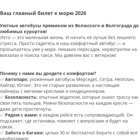
Ваш главный билет к морю 2026
Уютные автобусы прямиком из Волжского и Волгограда до
любимых курортов!
Лето — это маленькая жизнь. И начать её лучше без лишнего
стресса. Просто садитесь в наш комфортный автобус — и
просыпаетесь уже у моря. Никаких пересадок, нервотрепки на
вокзалах и поиска такси. Мы довезем вас с ветерком!
Почему с нами вы доедете с комфортом?
✅
Автопарк:
ухоженные автобусы Мерседес, Сетра, Неоплан,
Хайгер, Ютонг. Это не старые развалюхи, а настоящие
лайнеры с мягкими креслами и кондиционером.
✅
Безопасность:
опытные водители, которые знают трассу как
свои пять пальцев. Ремни безопасности на каждом кресле —
даже дети пристегнуты.
✅
Рядом с вами:
в каждом рейсе есть сопровождающий. Он
подскажет, где остановка, поможет с вопросами и будет на
связи.
✅
Забота о багаже:
целых 30 кг бесплатно! Берите с собой всё
необходимое.