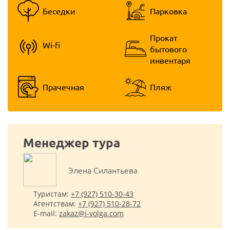
Беседки
Парковка
Прокат
Wi-fi
бытового
инвентаря
Прачечная
Пляж
Менеджер тура
Элена Cилантьева
Туристам:
+7 (927) 510-30-43
Агентствам:
+7 (927) 510-28-72
E-mail:
zakaz@i-volga.com