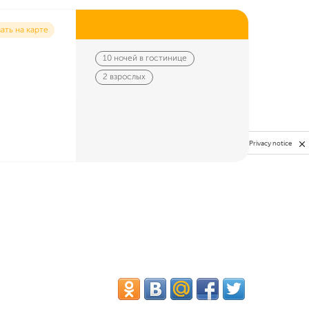
ать на карте
10 ночей в гостинице
2 взрослых
Privacy notice