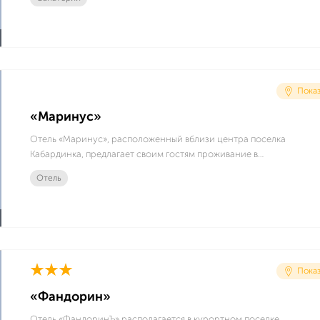
в вечнозеленом сосновом бору в 50 метрах от Черного
моря.
Показ
«Маринус»
Отель «Маринус», расположенный вблизи центра поселка
Кабардинка, предлагает своим гостям проживание в
комфортных современных номерах и большой спектр
Отель
дополнительных услуг на территории. Отель «Маринус»
подходит для людей, которые предпочитают комфортный
пляжный отдых.
Показ
«Фандорин»
Отель «ФандоринЪ» располагается в курортном поселке