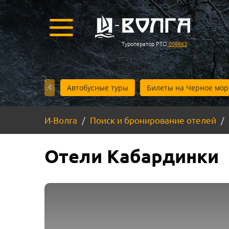
Туроператор РТО
008863
Автобусные туры
Билеты на Черное мор
И-Волга
Поиск и бронирование отелей
Отели Кабардинки