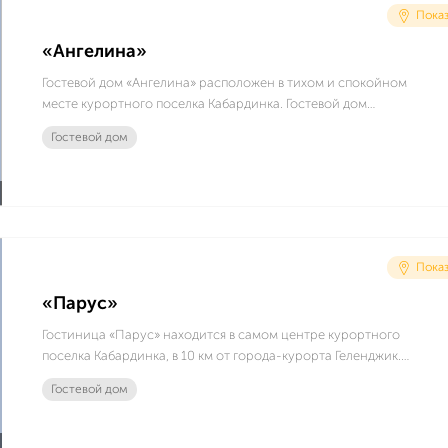
Показ
«Ангелина»
Гостевой дом «Ангелина» расположен в тихом и спокойном
месте курортного поселка Кабардинка. Гостевой дом
подходит для любителей тихого и спокойного пляжного
Гостевой дом
отдыха.
Показ
«Парус»
Гостиница «Парус» находится в самом центре курортного
поселка Кабардинка, в 10 км от города-курорта Геленджик.
До благоустроенных пляжей и набережной 900 метров. На
Гостевой дом
территории гостиницы есть зона отдыха с открытым
бассейном и садом, специально оборудованная и
оснащенная всем необходимым столовая-барбекю для