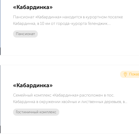
«Кабардинка»
Пансионат «Кабардинка» находится в курортном поселке
Кабардинка, в 10 км от города-курорта Геленджик.
Пансионат стоит на берегу черноморской Цемесской
Пансионат
бухты. До собственного мелкогалечного пляжа всего 20
метров.
Показ
«Кабардинка»
Семейный комплекс «Кабардинка» расположен в пос.
Кабардинка в окружении хвойных и лиственных деревьев, в
250 метрах от Черного моря. Уютный отель, морской воздух,
Гостиничный комплекс
красота моря, зелень деревьев подарят Вам незабываемый
отдых и впечатления