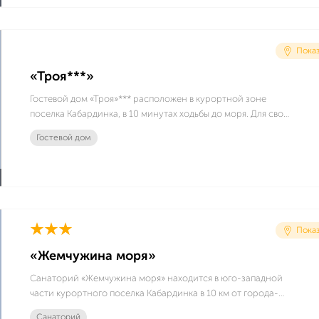
самостоятельного приготовления пищи. В шаговой
доступности от отеля «Парус» автовокзал поселка
Кабардинка, рынок, магазины, кафе, бары, аттракционы и
Показ
другая курортная инфраструктура.
«Троя***»
Гостевой дом «Троя»*** расположен в курортной зоне
поселка Кабардинка, в 10 минутах ходьбы до моря. Для своих
гостей, проживающих в отеле в период 01.05-20.06 и 01.09-
Гостевой дом
30.09 ГД «Троя***» дарит разовое посещение океанариума
и экзотариума.
Показ
«Жемчужина моря»
Санаторий «Жемчужина моря» находится в юго-западной
части курортного поселка Кабардинка в 10 км от города-
курорта Геленджик. Санаторий расположен на площади 8 га
Санаторий