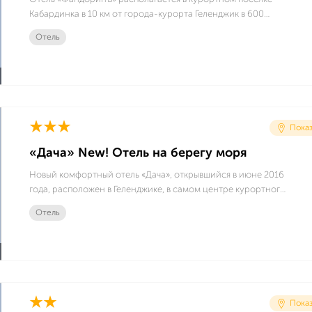
Кабардинка в 10 км от города-курорта Геленджик в 600
метрах от моря. На небольшой уютной и озелененной
Отель
территории отеля есть бассейн с детской зоной. Отель
назван в честь культового персонажа книги Б. Акунина.
Показ
«Дача» New! Отель на берегу моря
Новый комфортный отель «Дача», открывшийся в июне 2016
года, расположен в Геленджике, в самом центре курортного
поселка Кабардинка прямо у моря. Отель - замечательное
Отель
место отдыха для ценителей комфорта, домашнего уюта и
красивых панорамных морских видов
Показ