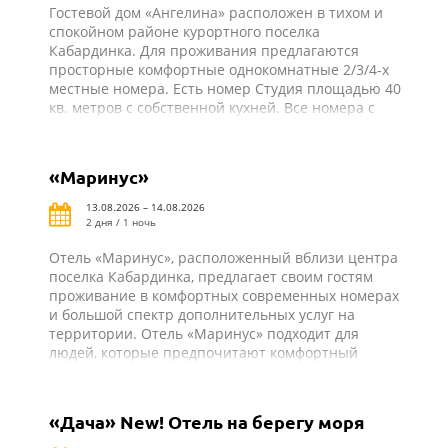
Гостевой дом «Ангелина» расположен в тихом и
спокойном районе курортного поселка
Кабардинка. Для проживания предлагаются
просторные комфортные однокомнатные 2/3/4-х
местные номера. Есть номер Студия площадью 40
кв. метров с собственной кухней. Все номера с
удобствами: душ, туалет, холодильник, телевизор,
сплит-система, балкон. Из всех номеров
открывается прекрасный вид на море или горы.
«Маринус»
Для удобства в гостевом доме имеется кухня для
самостоятельного приготовления пищи со всем
13.08.2026 – 14.08.2026
необходимым оборудованием и закрытый
2 дня / 1 ночь
благоустроенный двор.
Отель «Маринус», расположенный вблизи центра
поселка Кабардинка, предлагает своим гостям
проживание в комфортных современных номерах
и большой спектр дополнительных услуг на
территории. Отель «Маринус» подходит для
людей, которые предпочитают комфортный
пляжный отдых.
«Дача» New! Отель на берегу моря