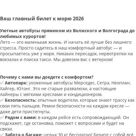
Ваш главный билет к морю 2026
Уютные автобусы прямиком из Волжского и Волгограда до
любимых курортов!
Лето — это маленькая жизнь. И начать её лучше без лишнего
стресса. Просто садитесь в наш комфортный автобус — и
просыпаетесь уже у моря. Никаких пересадок, нервотрепки на
вокзалах и поиска такси. Мы довезем вас с ветерком!
Почему с нами вы доедете с комфортом?
✅
Автопарк:
ухоженные автобусы Мерседес, Сетра, Неоплан,
Хайгер, Ютонг. Это не старые развалюхи, а настоящие
лайнеры с мягкими креслами и кондиционером.
✅
Безопасность:
опытные водители, которые знают трассу как
свои пять пальцев. Ремни безопасности на каждом кресле —
даже дети пристегнуты.
✅
Рядом с вами:
в каждом рейсе есть сопровождающий. Он
подскажет, где остановка, поможет с вопросами и будет на
связи.
✅
Забота о багаже:
целых 30 кг бесплатно! Берите с собой всё