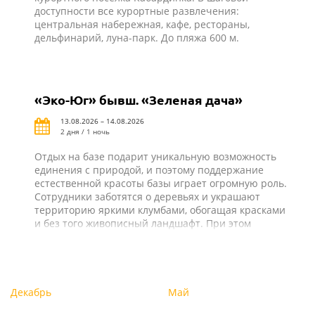
доступности все курортные развлечения:
центральная набережная, кафе, рестораны,
дельфинарий, луна-парк. До пляжа 600 м.
«Эко-Юг» бывш. «Зеленая дача»
13.08.2026 – 14.08.2026
2 дня / 1 ночь
Отдых на базе подарит уникальную возможность
единения с природой, и поэтому поддержание
естественной красоты базы играет огромную роль.
Сотрудники заботятся о деревьях и украшают
территорию яркими клумбами, обогащая красками
и без того живописный ландшафт. При этом
строения органично вписываются в окружающую
среду и делают отдых на природе
комфортабельным. На базе отдыха «Эко-Юг» все
создано для того, чтобы гости проводили время не
только с удовольствием, но и с пользой!
Декабрь
Май