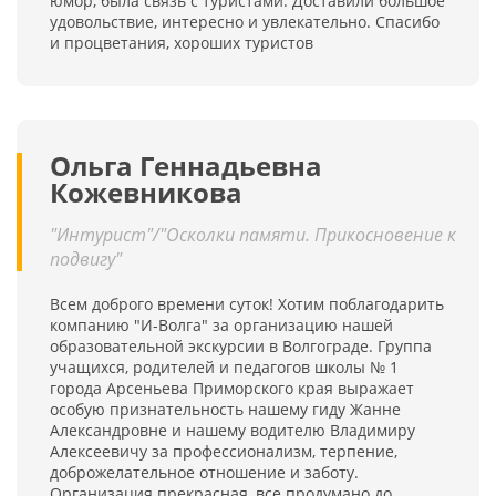
юмор, была связь с туристами. Доставили большое
удовольствие, интересно и увлекательно. Спасибо
и процветания, хороших туристов
Ольга Геннадьевна
Кожевникова
"Интурист"/"Осколки памяти. Прикосновение к
подвигу"
Всем доброго времени суток! Хотим поблагодарить
компанию "И-Волга" за организацию нашей
образовательной экскурсии в Волгограде. Группа
учащихся, родителей и педагогов школы № 1
города Арсеньева Приморского края выражает
особую признательность нашему гиду Жанне
Александровне и нашему водителю Владимиру
Алексеевичу за профессионализм, терпение,
доброжелательное отношение и заботу.
Организация прекрасная, все продумано до