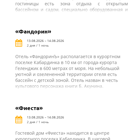
гостиницы есть зона отдыха с открытым
бассейном и садом, специально оборудованная и
оснащенная всем необходимым столовая-барбекю
для самостоятельного приготовления пищи. В
шаговой доступности от отеля «Парус» автовокзал
«Фандорин»
поселка Кабардинка, рынок, магазины, кафе, бары,
аттракционы и другая курортная инфраструктура.
13.08.2026 – 14.08.2026
2 дня / 1 ночь
Отель «ФандоринЪ» располагается в курортном
поселке Кабардинка в 10 км от города-курорта
Геленджик в 600 метрах от моря. На небольшой
уютной и озелененной территории отеля есть
бассейн с детской зоной. Отель назван в честь
культового персонажа книги Б. Акунина.
«Фиеста»
13.08.2026 – 14.08.2026
2 дня / 1 ночь
Гостевой дом «Фиеста» находится в центре
курортного поселка Кабардинка. В шаговой