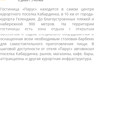
6 дней / 5 ночей
Гостиница «Парус» находится в самом центре
курортного поселка Кабардинка, в 10 км от города-
курорта Геленджик. До благоустроенных пляжей и
набережной 900 метров. На территории
гостиницы есть зона отдыха с открытым
бассейном и садом, специально оборудованная и
оснащенная всем необходимым столовая-барбекю
для самостоятельного приготовления пищи. В
шаговой доступности от отеля «Парус» автовокзал
поселка Кабардинка, рынок, магазины, кафе, бары,
аттракционы и другая курортная инфраструктура.