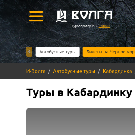
Туроператор РТО
008863
Автобусные туры
Билеты на Черное мор
И-Волга
Автобусные туры
Кабардинка
Туры в Кабардинку