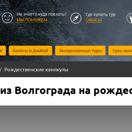
Не знаете куда поехать?
Где купить тур
МЫ ПОМОЖЕМ
ОФИСЫ
е
Билеты в Домбай
Экскурсионные туры
Туры вых
Рождественские каникулы
 из Волгограда на рожде