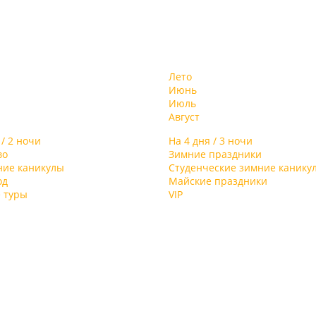
Лето
Июнь
Июль
Август
 / 2 ночи
На 4 дня / 3 ночи
во
Зимние праздники
ние каникулы
Студенческие зимние канику
од
Майские праздники
 туры
VIP