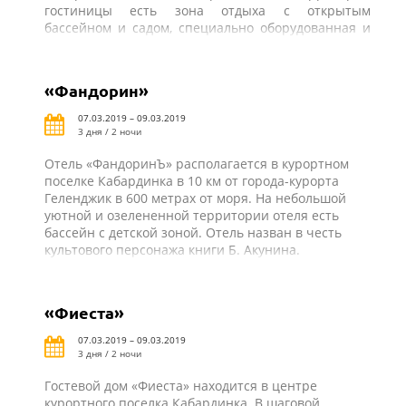
гостиницы есть зона отдыха с открытым
бассейном и садом, специально оборудованная и
оснащенная всем необходимым столовая-барбекю
для самостоятельного приготовления пищи. В
шаговой доступности от отеля «Парус» автовокзал
«Фандорин»
поселка Кабардинка, рынок, магазины, кафе, бары,
аттракционы и другая курортная инфраструктура.
07.03.2019 – 09.03.2019
3 дня / 2 ночи
Отель «ФандоринЪ» располагается в курортном
поселке Кабардинка в 10 км от города-курорта
Геленджик в 600 метрах от моря. На небольшой
уютной и озелененной территории отеля есть
бассейн с детской зоной. Отель назван в честь
культового персонажа книги Б. Акунина.
«Фиеста»
07.03.2019 – 09.03.2019
3 дня / 2 ночи
Гостевой дом «Фиеста» находится в центре
курортного поселка Кабардинка. В шаговой