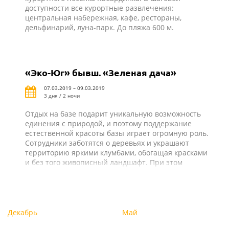
доступности все курортные развлечения:
центральная набережная, кафе, рестораны,
дельфинарий, луна-парк. До пляжа 600 м.
«Эко-Юг» бывш. «Зеленая дача»
07.03.2019 – 09.03.2019
3 дня / 2 ночи
Отдых на базе подарит уникальную возможность
единения с природой, и поэтому поддержание
естественной красоты базы играет огромную роль.
Сотрудники заботятся о деревьях и украшают
территорию яркими клумбами, обогащая красками
и без того живописный ландшафт. При этом
строения органично вписываются в окружающую
среду и делают отдых на природе
комфортабельным. На базе отдыха «Эко-Юг» все
создано для того, чтобы гости проводили время не
только с удовольствием, но и с пользой!
Декабрь
Май