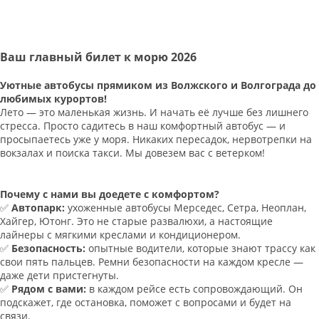
Ваш главный билет к морю 2026
Уютные автобусы прямиком из Волжского и Волгограда до
любимых курортов!
Лето — это маленькая жизнь. И начать её лучше без лишнего
стресса. Просто садитесь в наш комфортный автобус — и
просыпаетесь уже у моря. Никаких пересадок, нервотрепки на
вокзалах и поиска такси. Мы довезем вас с ветерком!
Почему с нами вы доедете с комфортом?
✅
Автопарк:
ухоженные автобусы Мерседес, Сетра, Неоплан,
Хайгер, Ютонг. Это не старые развалюхи, а настоящие
лайнеры с мягкими креслами и кондиционером.
✅
Безопасность:
опытные водители, которые знают трассу как
свои пять пальцев. Ремни безопасности на каждом кресле —
даже дети пристегнуты.
✅
Рядом с вами:
в каждом рейсе есть сопровождающий. Он
подскажет, где остановка, поможет с вопросами и будет на
связи.