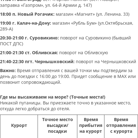
заправка «Газпром», ул. 64-й Армии д. 147)
18:00 п. Новый Рогачик:
магазин «Магнит» (ул. Ленина. 33)
19:00 г. Калач-на-Дону:
магазин «Рубль Бум» (ул.Октябрьская,
289-А)
20:30-21:00 г. Суровикино:
поворот на Суровикино (бывший
ПОСТ ДПС)
21:00-21:30 ст. Обливская:
поворот на Обливскую
21:40-22:30 пгт. Чернышковский:
поворот на Чернышковский
Важно:
Время отправления с вашей точки мы подтвердим за
день до поездки с 16:00 до 19:00. Придет сообщение в МАХ или
позвонит сопровождающий.
Где мы высаживаем на море? (Точные места!)
Никакой путаницы. Вы приезжаете точно в указанное место,
откуда легко добраться до отеля.
Точное место
Время
Время
Курорт
высадки/
прибытия
отправления
посадки
на курорт
с курорта