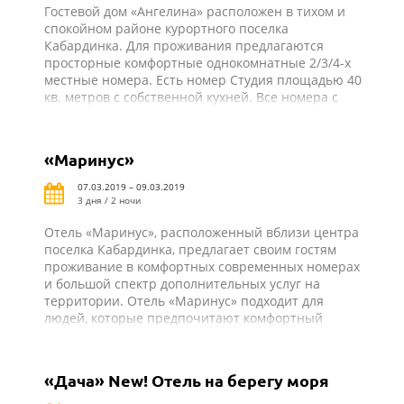
Гостевой дом «Ангелина» расположен в тихом и
спокойном районе курортного поселка
Кабардинка. Для проживания предлагаются
просторные комфортные однокомнатные 2/3/4-х
местные номера. Есть номер Студия площадью 40
кв. метров с собственной кухней. Все номера с
удобствами: душ, туалет, холодильник, телевизор,
сплит-система, балкон. Из всех номеров
открывается прекрасный вид на море или горы.
«Маринус»
Для удобства в гостевом доме имеется кухня для
самостоятельного приготовления пищи со всем
07.03.2019 – 09.03.2019
необходимым оборудованием и закрытый
3 дня / 2 ночи
благоустроенный двор.
Отель «Маринус», расположенный вблизи центра
поселка Кабардинка, предлагает своим гостям
проживание в комфортных современных номерах
и большой спектр дополнительных услуг на
территории. Отель «Маринус» подходит для
людей, которые предпочитают комфортный
пляжный отдых.
«Дача» New! Отель на берегу моря