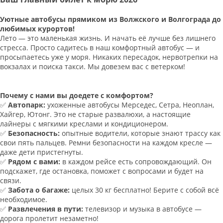
Уютные автобусы прямиком из Волжского и Волгограда до
любимых курортов!
Лето — это маленькая жизнь. И начать её лучше без лишнего
стресса. Просто садитесь в наш комфортный автобус — и
просыпаетесь уже у моря. Никаких пересадок, нервотрепки на
вокзалах и поиска такси. Мы довезем вас с ветерком!
Почему с нами вы доедете с комфортом?
✅
Автопарк:
ухоженные автобусы Мерседес, Сетра, Неоплан,
Хайгер, Ютонг. Это не старые развалюхи, а настоящие
лайнеры с мягкими креслами и кондиционером.
✅
Безопасность:
опытные водители, которые знают трассу как
свои пять пальцев. Ремни безопасности на каждом кресле —
даже дети пристегнуты.
✅
Рядом с вами:
в каждом рейсе есть сопровождающий. Он
подскажет, где остановка, поможет с вопросами и будет на
связи.
✅
Забота о багаже:
целых 30 кг бесплатно! Берите с собой всё
необходимое.
✅
Развлечения в пути:
телевизор и музыка в автобусе —
дорога пролетит незаметно!