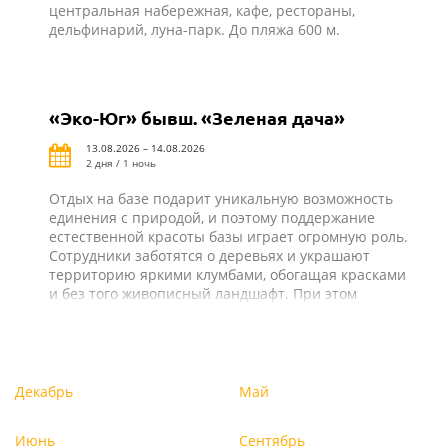
центральная набережная, кафе, рестораны,
дельфинарий, луна-парк. До пляжа 600 м.
«Эко-Юг» бывш. «Зеленая дача»
13.08.2026 – 14.08.2026
2 дня / 1 ночь
Отдых на базе подарит уникальную возможность
единения с природой, и поэтому поддержание
естественной красоты базы играет огромную роль.
Сотрудники заботятся о деревьях и украшают
территорию яркими клумбами, обогащая красками
и без того живописный ландшафт. При этом
строения органично вписываются в окружающую
среду и делают отдых на природе
комфортабельным. На базе отдыха «Эко-Юг» все
создано для того, чтобы гости проводили время не
только с удовольствием, но и с пользой!
Декабрь
Май
Июнь
Сентябрь