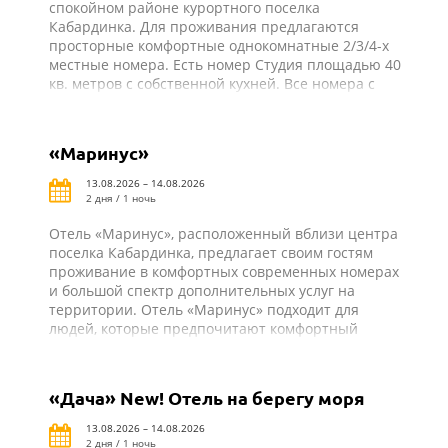
спокойном районе курортного поселка
Кабардинка. Для проживания предлагаются
просторные комфортные однокомнатные 2/3/4-х
местные номера. Есть номер Студия площадью 40
кв. метров с собственной кухней. Все номера с
удобствами: душ, туалет, холодильник, телевизор,
сплит-система, балкон. Из всех номеров
открывается прекрасный вид на море или горы.
«Маринус»
Для удобства в гостевом доме имеется кухня для
самостоятельного приготовления пищи со всем
13.08.2026 – 14.08.2026
необходимым оборудованием и закрытый
2 дня / 1 ночь
благоустроенный двор.
Отель «Маринус», расположенный вблизи центра
поселка Кабардинка, предлагает своим гостям
проживание в комфортных современных номерах
и большой спектр дополнительных услуг на
территории. Отель «Маринус» подходит для
людей, которые предпочитают комфортный
пляжный отдых.
«Дача» New! Отель на берегу моря
13.08.2026 – 14.08.2026
2 дня / 1 ночь