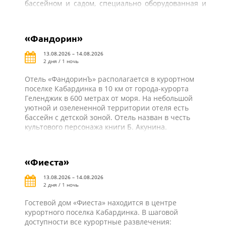
бассейном и садом, специально оборудованная и
оснащенная всем необходимым столовая-барбекю
для самостоятельного приготовления пищи. В
шаговой доступности от отеля «Парус» автовокзал
«Фандорин»
поселка Кабардинка, рынок, магазины, кафе, бары,
аттракционы и другая курортная инфраструктура.
13.08.2026 – 14.08.2026
2 дня / 1 ночь
Отель «ФандоринЪ» располагается в курортном
поселке Кабардинка в 10 км от города-курорта
Геленджик в 600 метрах от моря. На небольшой
уютной и озелененной территории отеля есть
бассейн с детской зоной. Отель назван в честь
культового персонажа книги Б. Акунина.
«Фиеста»
13.08.2026 – 14.08.2026
2 дня / 1 ночь
Гостевой дом «Фиеста» находится в центре
курортного поселка Кабардинка. В шаговой
доступности все курортные развлечения: