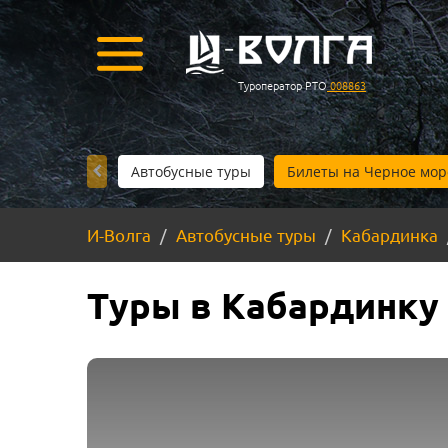
Туроператор РТО
008863
Автобусные туры
Билеты на Черное мор
И-Волга
Автобусные туры
Кабардинка
Туры в Кабардинку 