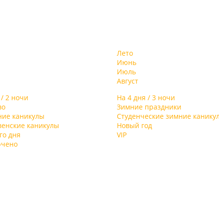
Лето
Июнь
Июль
Август
 / 2 ночи
На 4 дня / 3 ночи
во
Зимние праздники
ние каникулы
Студенческие зимние канику
венские каникулы
Новый год
го дня
VIP
ючено