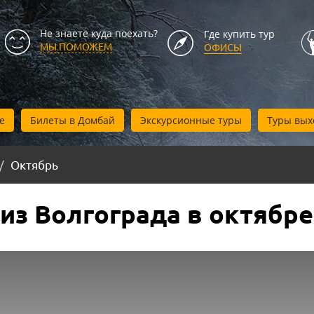
Не знаете куда поехать?
Где купить тур
МЫ ПОМОЖЕМ
ОФИСЫ
е
Билеты в Домбай
Экскурсионные туры
Туры вых
Октябрь
из Волгограда в октябре