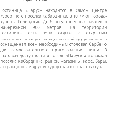
2 дня / 1 ночь
Гостиница «Парус» находится в самом центре
курортного поселка Кабардинка, в 10 км от города-
курорта Геленджик. До благоустроенных пляжей и
набережной 900 метров. На территории
гостиницы есть зона отдыха с открытым
бассейном и садом, специально оборудованная и
оснащенная всем необходимым столовая-барбекю
для самостоятельного приготовления пищи. В
шаговой доступности от отеля «Парус» автовокзал
поселка Кабардинка, рынок, магазины, кафе, бары,
аттракционы и другая курортная инфраструктура.