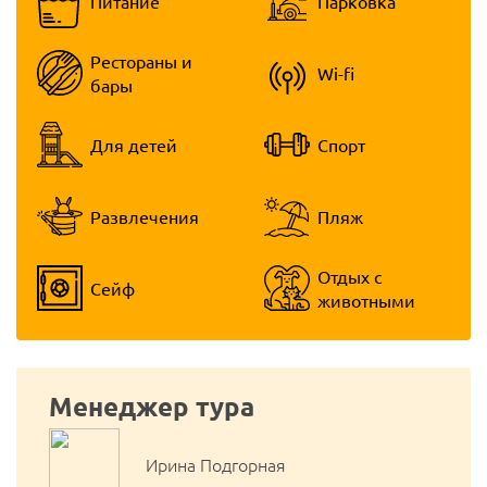
Питание
Парковка
Рестораны и
Wi-fi
бары
Для детей
Спорт
Развлечения
Пляж
Отдых с
Сейф
животными
Менеджер тура
Ирина Подгорная