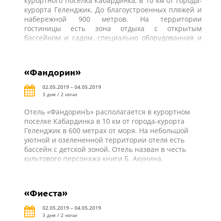
курортного поселка Кабардинка, в 10 км от города-
курорта Геленджик. До благоустроенных пляжей и
набережной 900 метров. На территории
гостиницы есть зона отдыха с открытым
бассейном и садом, специально оборудованная и
оснащенная всем необходимым столовая-барбекю
для самостоятельного приготовления пищи. В
шаговой доступности от отеля «Парус» автовокзал
«Фандорин»
поселка Кабардинка, рынок, магазины, кафе, бары,
аттракционы и другая курортная инфраструктура.
02.05.2019 – 04.05.2019
3 дня / 2 ночи
Отель «ФандоринЪ» располагается в курортном
поселке Кабардинка в 10 км от города-курорта
Геленджик в 600 метрах от моря. На небольшой
уютной и озелененной территории отеля есть
бассейн с детской зоной. Отель назван в честь
культового персонажа книги Б. Акунина.
«Фиеста»
02.05.2019 – 04.05.2019
3 дня / 2 ночи