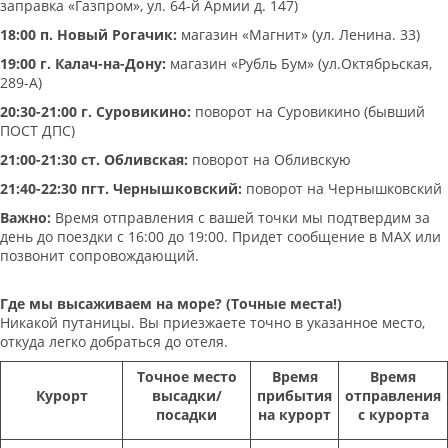
заправка «Газпром», ул. 64-й Армии д. 147)
18:00 п. Новый Рогачик:
магазин «Магнит» (ул. Ленина. 33)
19:00 г. Калач-на-Дону:
магазин «Рубль Бум» (ул.Октябрьская,
289-А)
20:30-21:00 г. Суровикино:
поворот на Суровикино (бывший
ПОСТ ДПС)
21:00-21:30 ст. Обливская:
поворот на Обливскую
21:40-22:30 пгт. Чернышковский:
поворот на Чернышковский
Важно:
Время отправления с вашей точки мы подтвердим за
день до поездки с 16:00 до 19:00. Придет сообщение в МАХ или
позвонит сопровождающий.
Где мы высаживаем на море? (Точные места!)
Никакой путаницы. Вы приезжаете точно в указанное место,
откуда легко добраться до отеля.
Точное место
Время
Время
Курорт
высадки/
прибытия
отправления
посадки
на курорт
с курорта