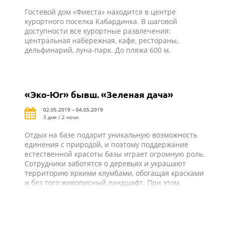
Гостевой дом «Фиеста» находится в центре
курортного поселка Кабардинка. В шаговой
доступности все курортные развлечения:
центральная набережная, кафе, рестораны,
дельфинарий, луна-парк. До пляжа 600 м.
«Эко-Юг» бывш. «Зеленая дача»
02.05.2019 – 04.05.2019
3 дня / 2 ночи
Отдых на базе подарит уникальную возможность
единения с природой, и поэтому поддержание
естественной красоты базы играет огромную роль.
Сотрудники заботятся о деревьях и украшают
территорию яркими клумбами, обогащая красками
и без того живописный ландшафт. При этом
строения органично вписываются в окружающую
среду и делают отдых на природе
комфортабельным. На базе отдыха «Эко-Юг» все
создано для того, чтобы гости проводили время не