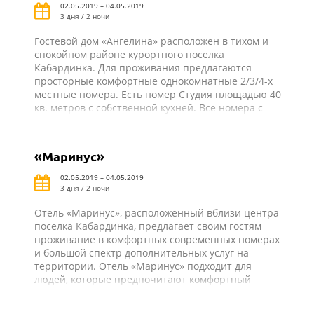
02.05.2019 – 04.05.2019
3 дня / 2 ночи
Гостевой дом «Ангелина» расположен в тихом и
спокойном районе курортного поселка
Кабардинка. Для проживания предлагаются
просторные комфортные однокомнатные 2/3/4-х
местные номера. Есть номер Студия площадью 40
кв. метров с собственной кухней. Все номера с
удобствами: душ, туалет, холодильник, телевизор,
сплит-система, балкон. Из всех номеров
открывается прекрасный вид на море или горы.
«Маринус»
Для удобства в гостевом доме имеется кухня для
самостоятельного приготовления пищи со всем
02.05.2019 – 04.05.2019
необходимым оборудованием и закрытый
3 дня / 2 ночи
благоустроенный двор.
Отель «Маринус», расположенный вблизи центра
поселка Кабардинка, предлагает своим гостям
проживание в комфортных современных номерах
и большой спектр дополнительных услуг на
территории. Отель «Маринус» подходит для
людей, которые предпочитают комфортный
пляжный отдых.