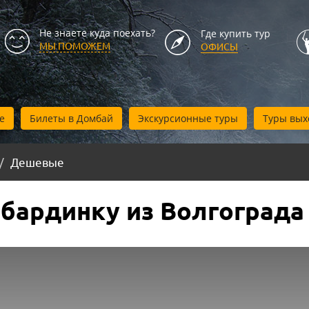
Не знаете куда поехать?
Где купить тур
МЫ ПОМОЖЕМ
ОФИСЫ
е
Билеты в Домбай
Экскурсионные туры
Туры вых
Дешевые
бардинку из Волгограда