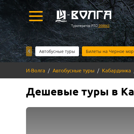
Туроператор РТО
008863
Автобусные туры
Билеты на Черное мор
И-Волга
Автобусные туры
Кабардинка
Дешевые туры в Ка