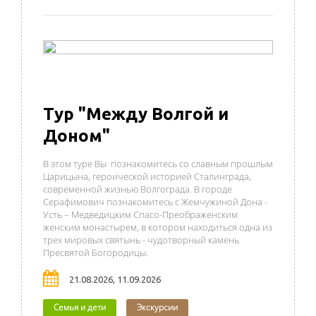
Тур "Между Волгой и
Доном"
В этом туре Вы познакомитесь со славным прошлым
Царицына, героической историей Сталинграда,
современной жизнью Волгограда. В городе
Серафимович познакомитесь с Жемчужиной Дона -
Усть – Медведицким Спасо-Преображенским
женским монастырем, в котором находиться одна из
трех мировых святынь - чудотворный камень
Пресвятой Богородицы.
21.08.2026, 11.09.2026
Семья и дети
Экскурсии