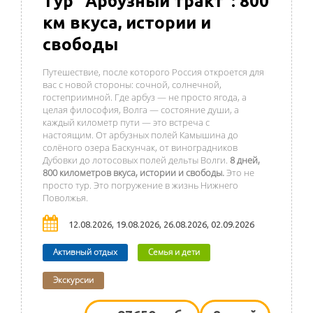
Тур "Арбузный тракт": 800
км вкуса, истории и
свободы
Путешествие, после которого Россия откроется для
вас с новой стороны: сочной, солнечной,
гостеприимной. Где
арбуз — не просто ягода, а
целая философия, Волга — состояние души, а
каждый километр пути — это встреча с
настоящим. От арбузных полей Камышина до
солёного озера Баскунчак, от виноградников
Дубовки до лотосовых полей дельты Волги.
8 дней,
800 километров вкуса, истории и свободы.
Это не
просто тур. Это погружение в жизнь Нижнего
Поволжья.
12.08.2026, 19.08.2026, 26.08.2026, 02.09.2026
Активный отдых
Семья и дети
Экскурсии