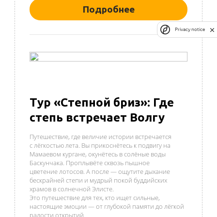
Подробнее
Privacy notice
Тур «Степной бриз»: Где
степь встречает Волгу
Путешествие, где величие истории встречается
с лёгкостью лета. Вы прикоснётесь к подвигу на
Мамаевом кургане, окунётесь в солёные воды
Баскунчака. Проплывёте сквозь пышное
цветение лотосов. А после — ощутите дыхание
бескрайней степи и мудрый покой буддийских
храмов в солнечной Элисте.
Это путешествие для тех, кто ищет сильные,
настоящие эмоции — от глубокой памяти до лёгкой
радости открытий.