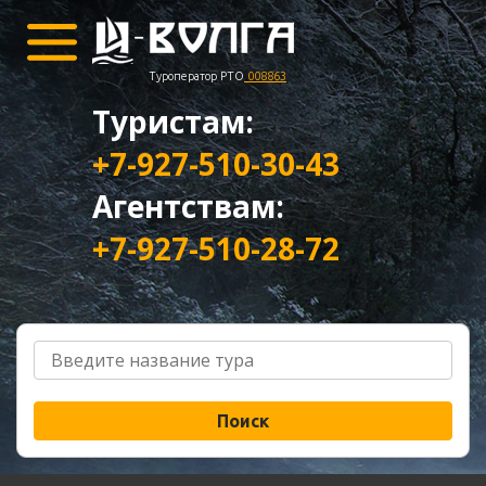
Туроператор РТО
008863
Туристам:
+7-927-510-30-43
Агентствам:
+7-927-510-28-72
Поиск