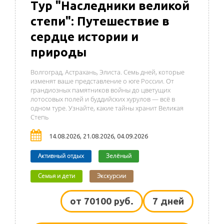
Тур "Наследники великой
степи": Путешествие в
сердце истории и
природы
Волгоград, Астрахань, Элиста. Семь дней, которые
изменят ваше представление о юге России. От
грандиозных памятников войны до цветущих
лотосовых полей и буддийских хурулов — всё в
одном туре. Узнайте, какие тайны хранит Великая
Степь
14.08.2026, 21.08.2026, 04.09.2026
Активный отдых
Зелёный
Семья и дети
Экскурсии
от 70100 руб.
7 дней