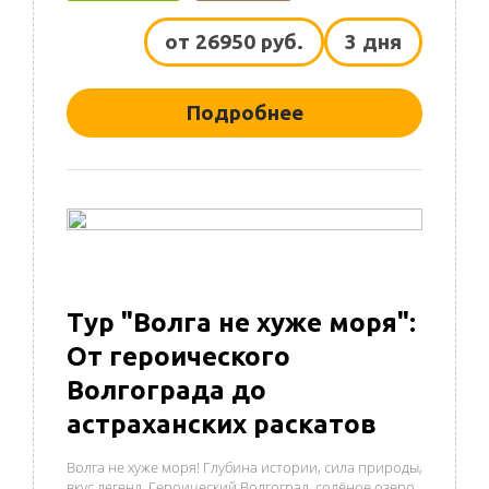
от 26950 руб.
3 дня
Подробнее
Тур "Волга не хуже моря":
От героического
Волгограда до
астраханских раскатов
Волга не хуже моря! Глубина истории, сила природы,
вкус легенд. Героический Волгоград, солёное озеро