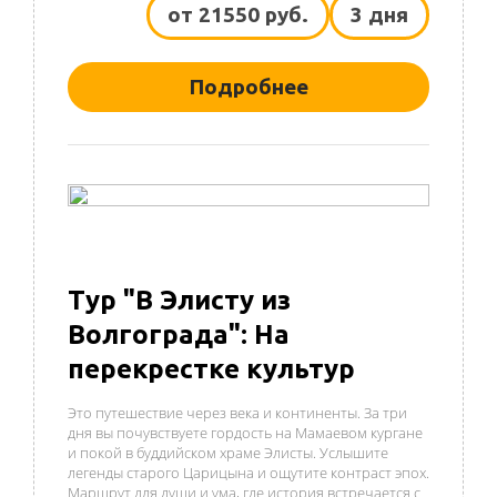
от 21550 руб.
3 дня
Подробнее
Тур "В Элисту из
Волгограда": На
перекрестке культур
Это путешествие через века и континенты. За три
дня вы почувствуете гордость на Мамаевом кургане
и покой в буддийском храме Элисты. Услышите
легенды старого Царицына и ощутите контраст эпох.
Маршрут для души и ума, где история встречается с