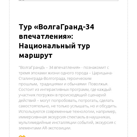
Тур «ВолгаГранд-34
впечатления»:
Национальный тур
маршрут
"ВолгаГрандЪ – 34 впечатления» - познакомит с
тремя эпохами жизни одного города – Царицына-
Сталинграда-Волгограда, героическим
прошлым, традициями и обычаями Поволжья.
Состоит из интерактивных программ, где каждый
участник погружен в происходящий сценарий
действий – могут попробовать, потрогать, сделать
самостоятельно, не только услышать, но и обсудить.
Используются современные технологии, например,
иммерсивнная экскурсия-спектакль в наушниках,
мультимедийные инсталляции событий, экскурсия с
элементами AR-экспозиции.