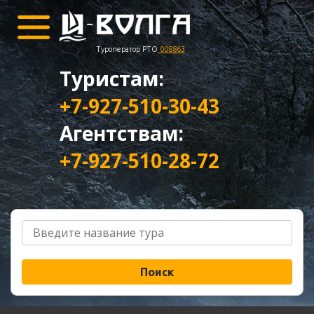
Туроператор РТО
008863
Туристам:
+7-927-510-30-43
Агентствам:
+7-927-510-28-72
Поиск