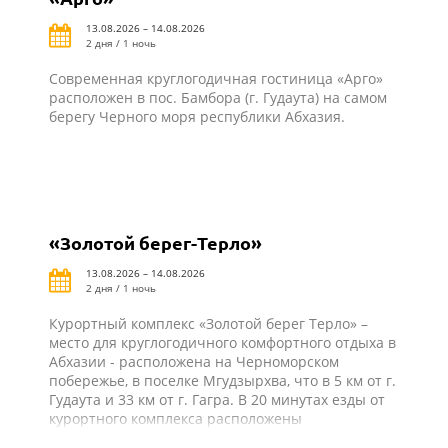
пунктов и удаленность от мегаполисов создают
спокойный, размеренный, без лишнего шума и
13.08.2026 – 14.08.2026
суеты отдых для туристов.
2 дня / 1 ночь
Современная круглогодичная гостиница «Арго»
расположен в пос. Бамбора (г. Гудаута) на самом
берегу Черного моря республики Абхазия.
«Золотой берег-Терло»
13.08.2026 – 14.08.2026
2 дня / 1 ночь
Курортный комплекс «Золотой берег Терло» –
место для круглогодичного комфортного отдыха в
Абхазии - расположена на Черноморском
побережье, в поселке Мгудзырхва, что в 5 км от г.
Гудаута и 33 км от г. Гагра. В 20 минутах езды от
курортного комплекса расположены
сероводородные источники в селе Приморское.