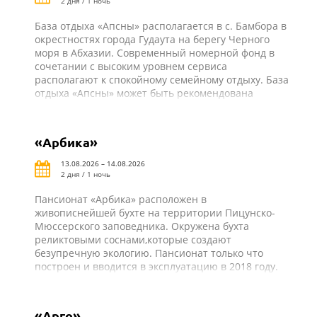
2 дня / 1 ночь
База отдыха «Апсны» располагается в с. Бамбора в
окрестностях города Гудаута на берегу Черного
моря в Абхазии. Современный номерной фонд в
сочетании с высоким уровнем сервиса
располагают к спокойному семейному отдыху. База
отдыха «Апсны» может быть рекомендована
широкому кругу отдыхающих. В пешей
доступности курортный парк и центр города
Гудаута.
«Арбика»
13.08.2026 – 14.08.2026
2 дня / 1 ночь
Пансионат «Арбика» расположен в
живописнейшей бухте на территории Пицунско-
Мюссерского заповедника. Окружена бухта
реликтовыми соснами,которые создают
безупречную экологию. Пансионат только что
построен и вводится в эксплуатацию в 2018 году.
Вас поразит широкий песчаный пляж,чистейшее
море и крутизна скал, у подножия которых стоит
пансионат «Арбика». Отсутствие населенных
«Арго»