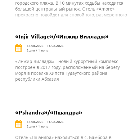
городского пляжа. В 10 минутах ходьбы находится
большой центральный рынок. Отель «Amore»
прекрасно подойдет для спокойного, размеренного
отдыха, наслаждения природой и интересными
экскурсиями по удивительно красивым местам
Абхазии
«Injir Village»/«Инжир Вилладж»
13.08.2026 – 14.08.2026
2 дня / 1 ночь
«Инжир Вилладж» - новый курортный комплекс
построен в 2017 году, расположенный на берегу
моря в поселке Хипста Гудаутского района
республики Абхазия
«Pshandra»/«Пшандра»
13.08.2026 – 14.08.2026
2 дня / 1 ночь
Отель «Пшандра» находиться в с. Бамбора в