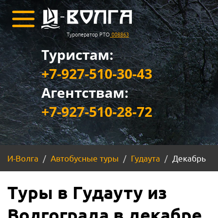
Туроператор РТО
008863
Туристам:
+7-927-510-30-43
Агентствам:
+7-927-510-28-72
И-Волга
Автобусные туры
Гудаута
Декабрь
Туры в Гудауту из
Волгограда в декабре