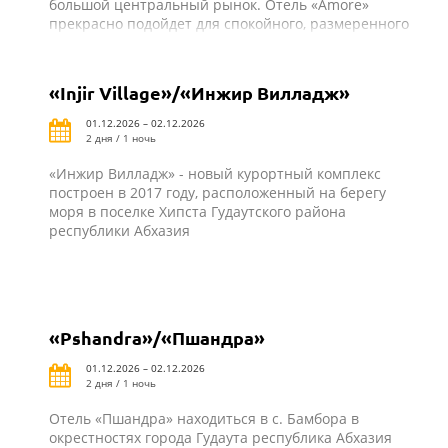
большой центральный рынок. Отель «Amore»
прекрасно подойдет для спокойного, размеренного
отдыха, наслаждения природой и интересными
экскурсиями по удивительно красивым местам
Абхазии
«Injir Village»/«Инжир Вилладж»
01.12.2026 – 02.12.2026
2 дня / 1 ночь
«Инжир Вилладж» - новый курортный комплекс
построен в 2017 году, расположенный на берегу
моря в поселке Хипста Гудаутского района
республики Абхазия
«Pshandra»/«Пшандра»
01.12.2026 – 02.12.2026
2 дня / 1 ночь
Отель «Пшандра» находиться в с. Бамбора в
окрестностях города Гудаута республика Абхазия