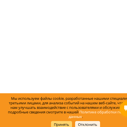
Мы используем файлы cookie, разработанные нашими специали
третьими лицами, для анализа событий на нашем веб-сайте, что 
нам улучшать взаимодействие с пользователями и обслуживание
подробные сведения смотрите в нашей
Политике обработки перс
данных
.
Принять
Отклонить