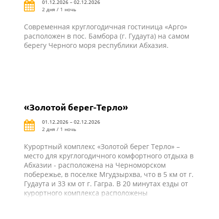
01.12.2026 – 02.12.2026
суеты отдых для туристов.
2 дня / 1 ночь
Современная круглогодичная гостиница «Арго»
расположен в пос. Бамбора (г. Гудаута) на самом
берегу Черного моря республики Абхазия.
«Золотой берег-Терло»
01.12.2026 – 02.12.2026
2 дня / 1 ночь
Курортный комплекс «Золотой берег Терло» –
место для круглогодичного комфортного отдыха в
Абхазии - расположена на Черноморском
побережье, в поселке Мгудзырхва, что в 5 км от г.
Гудаута и 33 км от г. Гагра. В 20 минутах езды от
курортного комплекса расположены
сероводородные источники в селе Приморское.