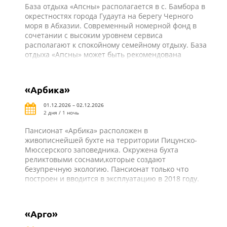
База отдыха «Апсны» располагается в с. Бамбора в
окрестностях города Гудаута на берегу Черного
моря в Абхазии. Современный номерной фонд в
сочетании с высоким уровнем сервиса
располагают к спокойному семейному отдыху. База
отдыха «Апсны» может быть рекомендована
широкому кругу отдыхающих. В пешей
доступности курортный парк и центр города
Гудаута.
«Арбика»
01.12.2026 – 02.12.2026
2 дня / 1 ночь
Пансионат «Арбика» расположен в
живописнейшей бухте на территории Пицунско-
Мюссерского заповедника. Окружена бухта
реликтовыми соснами,которые создают
безупречную экологию. Пансионат только что
построен и вводится в эксплуатацию в 2018 году.
Вас поразит широкий песчаный пляж,чистейшее
море и крутизна скал, у подножия которых стоит
пансионат «Арбика». Отсутствие населенных
«Арго»
пунктов и удаленность от мегаполисов создают
спокойный, размеренный, без лишнего шума и