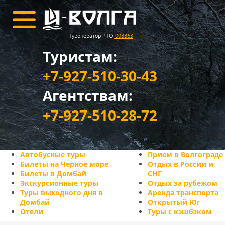
Туроператор РТО
008863
Туристам:
+7-927-510-30-43
Агентствам:
+7-927-510-28-72
Автобусные туры
Прием в Волгограде
Билеты на Черное море
Отдых в России и
Билеты в Домбай
СНГ
Экскурсионные туры
Отдых за рубежом
Туры выходного дня в
Аренда транспорта
Домбай
Открытый Юг
Отели
Туры с кэшбэком