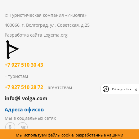
© Туристическая компания «И-Волга»
400066, г. Волгоград, ул. Советская, д.25
Разработка сайта
Logema.org
+7 927 510 30 43
– туристам
+7 927 510 28 72
– агентствам
Privacy notice
info@i-volga.com
Адреса офисов
Мы в социальных сетях
Мы используем файлы cookie, разработанные нашими
Политика организации в отношении обработки