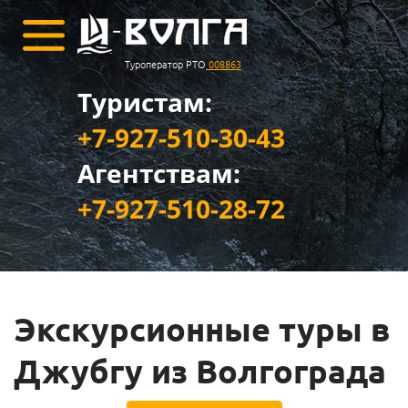
Туроператор РТО
008863
Туристам:
+7-927-510-30-43
Агентствам:
+7-927-510-28-72
Экскурсионные туры в
Джубгу из Волгограда