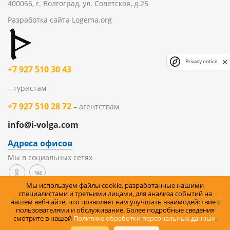
400066, г. Волгоград, ул. Советская, д.25
Разработка сайта
Logema.org
Privacy notice
+7 927 510 30 43
– туристам
+7 927 510 28 72
– агентствам
info@i-volga.com
Адреса офисов
Мы в социальных сетях
Мы используем файлы cookie, разработанные нашими
Политика организации в отношении обработки
специалистами и третьими лицами, для анализа событий на
нашем веб-сайте, что позволяет нам улучшать взаимодействие с
персональных данных на сайте
пользователями и обслуживание. Более подробные сведения
смотрите в нашей
Политике обработки персональных данных
.
Правила возврата товара