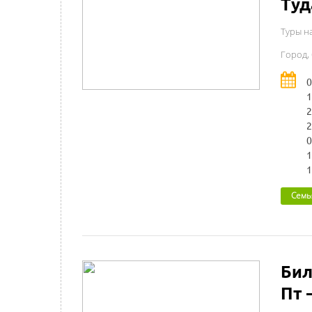
Туд
Туры н
Город,
0
1
2
2
0
1
1
Семь
Бил
Пт 