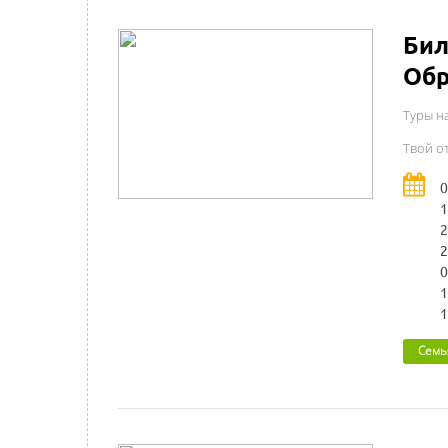
Бил
Обр
Туры н
Твой от
0
1
2
2
0
1
1
Семь