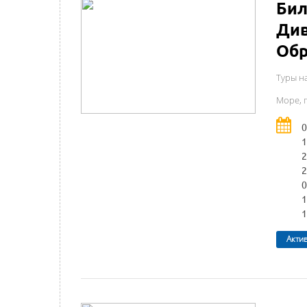
Бил
Див
Обр
Туры н
Море, г
0
1
2
2
0
1
1
Акти