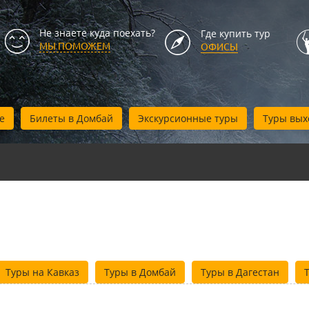
Не знаете куда поехать?
Где купить тур
МЫ ПОМОЖЕМ
ОФИСЫ
е
Билеты в Домбай
Экскурсионные туры
Туры вых
Туры на Кавказ
Туры в Домбай
Туры в Дагестан