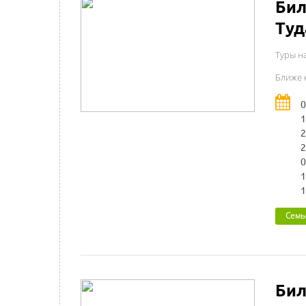
Бил
Туд
Туры н
Ближе 
0
1
2
2
0
1
1
Семь
Бил