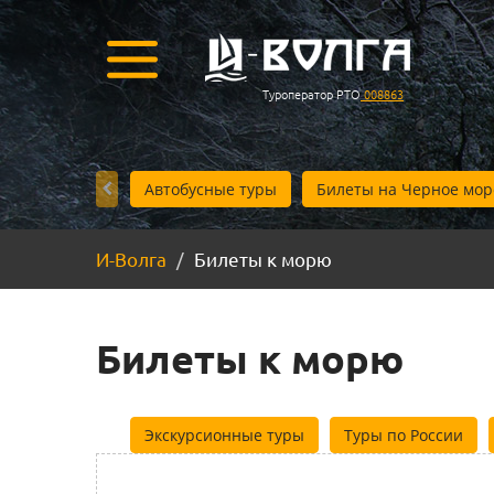
Туроператор РТО
008863
Автобусные туры
Билеты на Черное мор
И-Волга
Билеты к морю
Билеты к морю
Экскурсионные туры
Туры по России