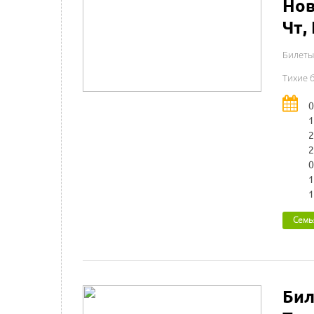
Нов
Чт,
Билеты
Тихие 
0
1
2
2
0
1
1
Семь
Бил