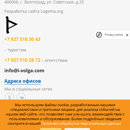
400066, г. Волгоград, ул. Советская, д.25
Разработка сайта
Logema.org
Privacy notice
+7 927 510 30 43
– туристам
+7 927 510 28 72
– агентствам
info@i-volga.com
Адреса офисов
Мы в социальных сетях
Мы используем файлы cookie, разработанные нашими
Политика организации в отношении обработки
специалистами и третьими лицами, для анализа событий на
нашем веб-сайте, что позволяет нам улучшать взаимодействие с
персональных данных на сайте
пользователями и обслуживание. Более подробные сведения
смотрите в нашей
Политике обработки персональных данных
.
Правила возврата товара