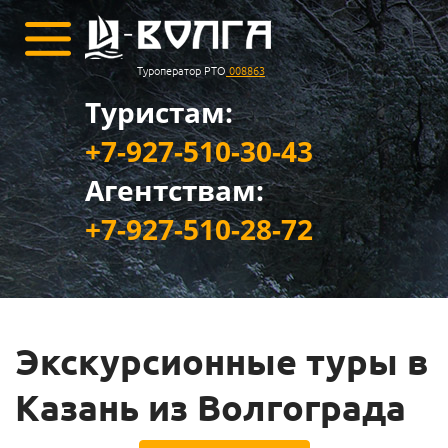
Туроператор РТО
008863
Туристам:
+7-927-510-30-43
Агентствам:
+7-927-510-28-72
Экскурсионные туры в
Казань из Волгограда