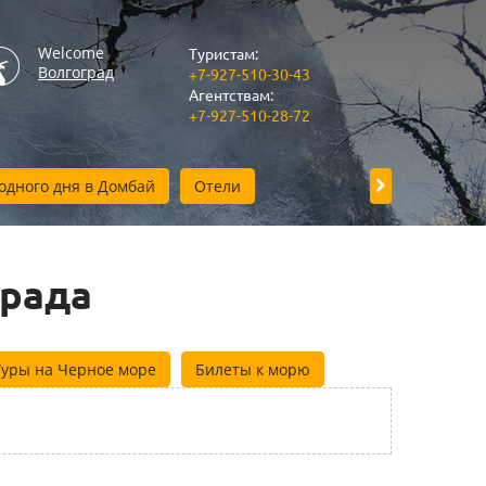
Welcome
Туристам:
Волгоград
+7-927-510-30-43
Агентствам:
+7-927-510-28-72
одного дня в Домбай
Отели
Прием в Волг
града
Туры на Черное море
Билеты к морю