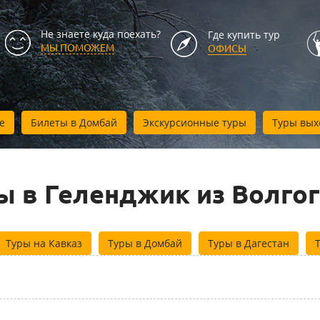
Не знаете куда поехать?
Где купить тур
МЫ ПОМОЖЕМ
ОФИСЫ
е
Билеты в Домбай
Экскурсионные туры
Туры вых
ы в Геленджик из Волго
Туры на Кавказ
Туры в Домбай
Туры в Дагестан