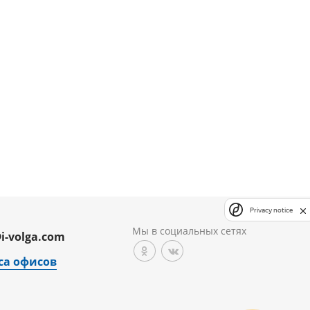
Privacy notice
Мы в социальных сетях
i-volga.com
са офисов