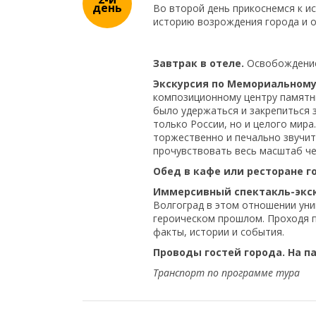
день
Во второй день прикоснемся к и
историю возрождения города и о
Завтрак в отеле.
Освобождение
Экскурсия по Мемориальному
композиционному центру памятник
было удержаться и закрепиться 
только России, но и целого мира
торжественно и печально звучит
прочувствовать весь масштаб че
Обед в кафе или ресторане г
Иммерсивный спектакль-экск
Волгоград в этом отношении уни
героическом прошлом. Проходя п
факты, истории и события.
Проводы гостей города. На п
Транспорт по программе тура