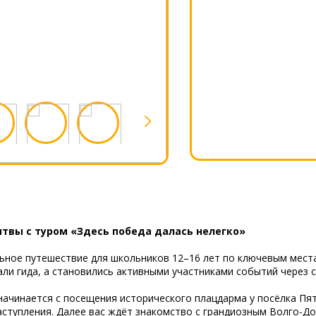
итвы с туром «Здесь победа далась нелегко»
ьное путешествие для школьников 12–16 лет по ключевым мест
али гида, а становились активными участниками событий через
ачинается с посещения исторического плацдарма у посёлка Пя
аступления. Далее вас ждёт знакомство с грандиозным Волго-До