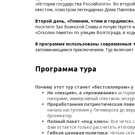
«Истории государства Российского». Во второ
квестом, осмотром легендарных Дома Павлова 
Второй день, «Помним, чтим и гордимся»
посетите Зал Воинской Славы и почувствуете 
«Осколки памяти» по улицам Волгограда, в ход
В программе использованы современные 
запоминающимся приключением. Тур включает п
Программа тура
Почему этот тур станет «бестселлером» у
Не «лекция», а «проживание»
истории:
панораме, иммерсивный спектакль-экскур
Проработанная патриотическая пове
начала наступления у Пятиморска до вер
бронекатер.
Полный пакет «под ключ»:
Всё чётко с
Вам остаётся только рассчитать итогову
Гибкая ценовая политика:
Чёткая сетк