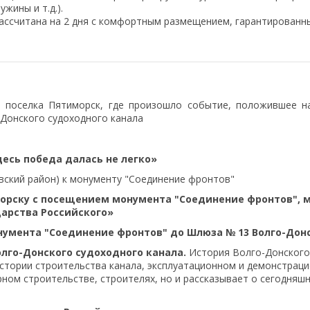
жины и т.д.).
ссчитана на 2 дня с комфортным размещением, гарантированн
 поселка Пятиморск, где произошло событие, положившее н
Донского судоходного канала
десь победа далась не легко»
евский район) к монументу "Соединение фронтов"
морску с посещением монумента "Соединение фронтов", м
дарства Российского»
умента "Соединение фронтов" до Шлюза № 13 Волго-Донс
олго-Донского судоходного канала.
История Волго-Донского 
 истории строительства канала, эксплуатационном и демонстра
рном строительстве, строителях, но и рассказывает о сегодняш