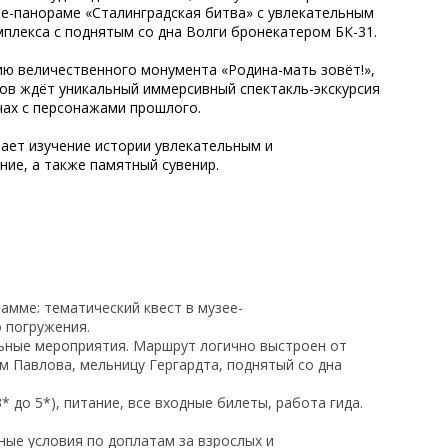
ее-панораме «Сталинградская битва» с увлекательным
плекса с поднятым со дна Волги бронекатером БК-31.
ию величественного монумента «Родина-мать зовёт!»,
ков ждёт уникальный иммерсивный спектакль-экскурсия
ечах с персонажами прошлого.
лает изучение истории увлекательным и
ие, а также памятный сувенир.
амме: тематический квест в музее-
о погружения.
льные мероприятия. Маршрут логично выстроен от
 Павлова, мельницу Гергардта, поднятый со дна
* до 5*), питание, все входные билеты, работа гида.
ные условия по доплатам за взрослых и