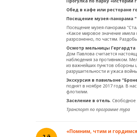
Прогулка по парку «Истории 
Обед в кафе или ресторане г
Посещение музея-панорама "
Посещение музея-панорама "Ста
«Какое мировое значение имела п
разрозненно, по частям. Раздобы
Осмотр мельницы Гергардта 
Дом Павлова считается настоящи
наблюдения за противником. Мел
из важнейших пунктов обороны ц
разрушительности и ужаса войны
Экскурсия в павильоне "Брон
поднят в ноябре 2017 года. В н
флотилии.
Заселение в отель
. Свободное
Транспорт по программе тура
«Помним, чтим и гордимс
2-й