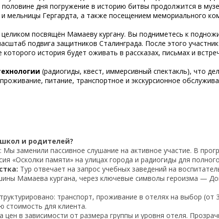
й половине дня погружение в историю битвы продолжится в муз
и мельницы Гергардта, а также посещением мемориального ком
, целиком посвящён Мамаеву кургану. Вы подниметесь к поднож
масштаб подвига защитников Сталинграда. После этого участни
е которого история будет оживать в рассказах, письмах и встр
технологии
(радиогиды, квест, иммерсивный спектакль), что де
роживание, питание, транспортное и экскурсионное обслуживан
 школ и родителей?
 Мы заменили пассивное слушание на активное участие. В прогр
сия «Осколки памяти» на улицах города и радиогиды для полног
стка:
Тур отвечает на запрос учебных заведений на воспитате
шины Мамаева кургана, через ключевые символы героизма — Дом
труктурировано: транспорт, проживание в отелях на выбор (от 3
ю стоимость для клиента.
а цен в зависимости от размера группы и уровня отеля. Прозрач