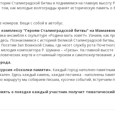
стории Сталинградской битвы и поднимемся на главную высоту Р
 том, как молодые волгоградцы хранят историческую память о
 номеров. Вещи с собой в автобус.
 комплексу "Героям Сталинградской битвы" на Мамаевом
а-ансамбля к скульптуре «Родина-мать зовёт!». Узнаем, как пр
здесь. Познакомимся с историей Великой Сталинградской битвы
. Посетим Зал Воинской Славы, где несет службу рота Почетног
 мелодия композитора Р. Шумана – «Грезы». На главной высоте
ловеческих жертв и отчаянный героизм и самопожертвование ,
орода.
урсия «Осколки памяти».
Каждый город наполнен памятными
кален. Здесь каждый камень, каждая песчинка - наполнены памя
о маршруту мы собираем письма, кусочки событий, встречаем п
амять о поездке каждый участник получит тематический