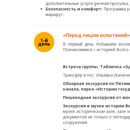
дополнительные услуги (речная прогулка, у
Безопасность и комфорт:
Программа ра
маршрут.
«Перед лицом испытаний»
1-й
день
В первый день побываем возле
Познакомимся с историей Волго-
Встреча группы. Табличка «З
Трансфер в пос. Ильёвка (Калач
Обзорная экскурсия по Пяти
канала, парка «Истории госу
Пешеходная экскурсия от мон
Экскурсия в музее истории В
музея: историческом зале, зале
документов не только о легенда
сооружения.