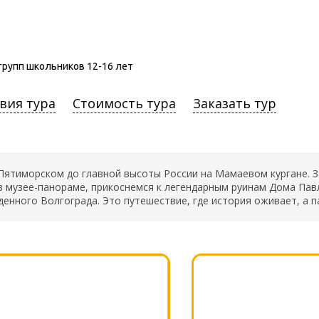
групп школьников 12-16 лет
вия тура
Стоимость тура
Заказать тур
ятиморском до главной высоты России на Мамаевом кургане. За
 музее-панораме, прикоснемся к легендарным руинам Дома Пав
денного Волгограда. Это путешествие, где история оживает, а 