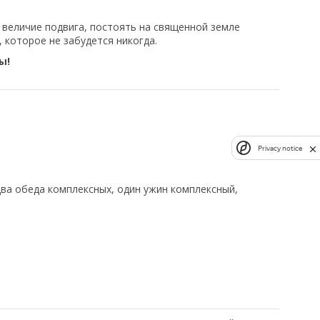
величие подвига, постоять на священной земле
 которое не забудется никогда.
ы!
Privacy notice
 два обеда комплексных, один ужин комплексный,