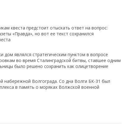
кам квеста предстоит отыскать ответ на вопрос:
зеты «Правда», но вот ее текст сохранился
веста
и дом являлся стратегическим пунктом в вопросе
ровкам во время Сталинградской битвы, ставшее одним
льницы было решено сохранить как олицетворение
й набережной Волгограда. Со дна Волги БК-31 был
плекса в память о моряках Волжской военной