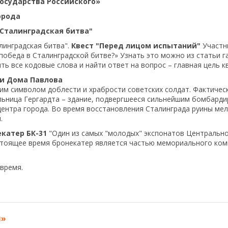
государства Российского»
орода
Сталинградская битва"
линградская битва".
Квест "Перед лицом испытаний"
Участни
обеда в Сталинградской битве?» Узнать это можно из статьи га
ть все кодовые слова и найти ответ на вопрос – главная цель к
и Дома Павлова
м символом доблести и храбрости советских солдат. Фактическ
ьница Гергардта – здание, подвергшееся сильнейшим бомбарди
ентра города. Во время восстановления Сталинграда руины ме
.
екатер БК-3
1
"Один из самых "молодых" экспонатов Центрально
астоящее время бронекатер является частью мемориального ком
 время.
я»