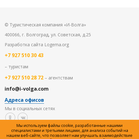
© Туристическая компания «И-Волга»
400066, г. Волгоград, ул. Советская, д.25
Разработка сайта
Logema.org
+7 927 510 30 43
– туристам
+7 927 510 28 72
– агентствам
info@i-volga.com
Адреса офисов
Мы в социальных сетях
Мы используем файлы cookie, разработанные нашими
Политика организации в отношении обработки
специалистами и третьими лицами, для анализа событий на
нашем веб-сайте, что позволяет нам улучшать взаимодействие
персональных данных на сайте