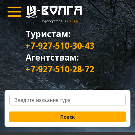
Туроператор РТО
008863
Туристам:
+7-927-510-30-43
Агентствам:
+7-927-510-28-72
Поиск