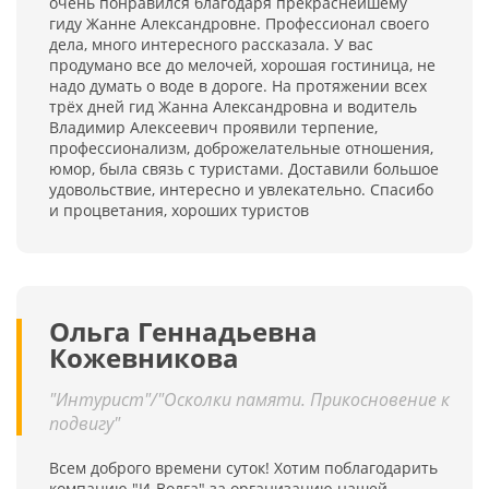
очень понравился благодаря прекраснейшему
гиду Жанне Александровне. Профессионал своего
дела, много интересного рассказала. У вас
продумано все до мелочей, хорошая гостиница, не
надо думать о воде в дороге. На протяжении всех
трёх дней гид Жанна Александровна и водитель
Владимир Алексеевич проявили терпение,
профессионализм, доброжелательные отношения,
юмор, была связь с туристами. Доставили большое
удовольствие, интересно и увлекательно. Спасибо
и процветания, хороших туристов
Ольга Геннадьевна
Кожевникова
"Интурист"/"Осколки памяти. Прикосновение к
подвигу"
Всем доброго времени суток! Хотим поблагодарить
компанию "И-Волга" за организацию нашей