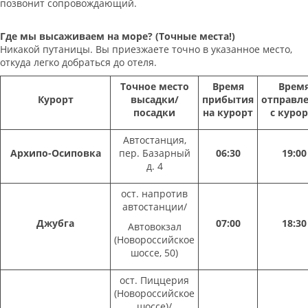
позвонит сопровождающий.
Где мы высаживаем на море? (Точные места!)
Никакой путаницы. Вы приезжаете точно в указанное место,
откуда легко добраться до отеля.
Точное место
Время
Врем
Курорт
высадки/
прибытия
отправл
посадки
на курорт
с курор
Автостанция,
Архипо-Осиповка
пер. Базарный
06:30
19:00
д. 4
ост. напротив
автостанции/
Джубга
07:00
18:30
Автовокзал
(Новороссийское
шоссе, 50)
ост. Пиццерия
(Новороссийское
шоссе)/