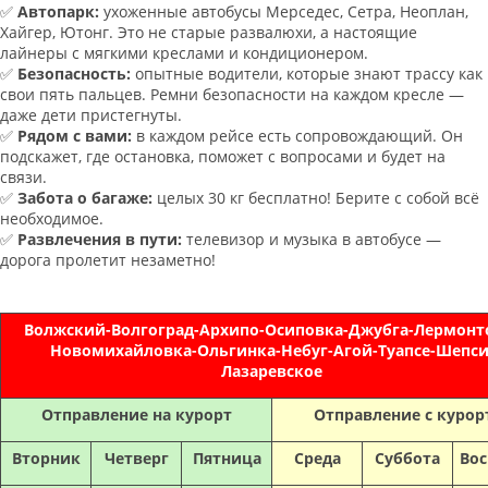
✅
Автопарк:
ухоженные автобусы Мерседес, Сетра, Неоплан,
Хайгер, Ютонг. Это не старые развалюхи, а настоящие
лайнеры с мягкими креслами и кондиционером.
✅
Безопасность:
опытные водители, которые знают трассу как
свои пять пальцев. Ремни безопасности на каждом кресле —
даже дети пристегнуты.
✅
Рядом с вами:
в каждом рейсе есть сопровождающий. Он
подскажет, где остановка, поможет с вопросами и будет на
связи.
✅
Забота о багаже:
целых 30 кг бесплатно! Берите с собой всё
необходимое.
✅
Развлечения в пути:
телевизор и музыка в автобусе —
дорога пролетит незаметно!
Волжский-Волгоград-Архипо-Осиповка-Джубга-Лермонт
Новомихайловка-Ольгинка-Небуг-Агой-Туапсе-Шепси
Лазаревское
Отправление на курорт
Отправление с курор
Вторник
Четверг
Пятница
Среда
Суббота
Вос