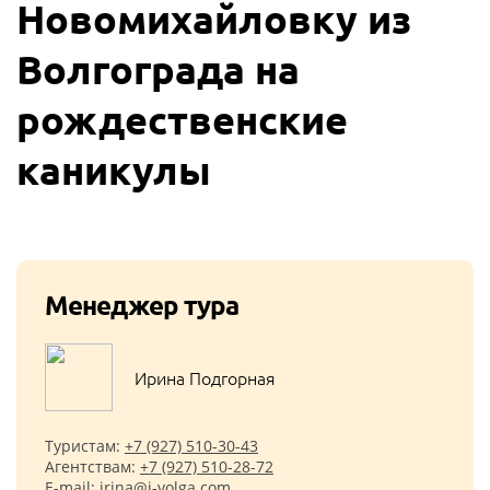
Новомихайловку из
Волгограда на
рождественские
каникулы
Менеджер тура
Ирина Подгорная
Туристам:
+7 (927) 510-30-43
Агентствам:
+7 (927) 510-28-72
E-mail:
irina@i-volga.com