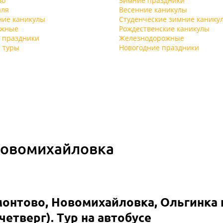
во
Зимние праздники
аля
Весенние каникулы
ние каникулы
Студенческие зимние канику
ыжные
Рождественские каникулы
 праздники
Железнодорожные
 туры
Новогодние праздники
Новомихайловка
онтово, Новомихайловка, Ольгинка 
четверг). Тур на автобусе