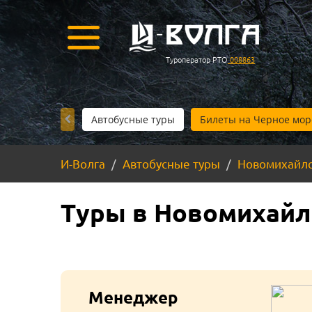
Туроператор РТО
008863
Автобусные туры
Билеты на Черное мор
И-Волга
Автобусные туры
Новомихайл
Туры в Новомихайло
Менеджер