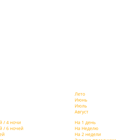
Лето
Июнь
Июль
Август
й / 4 ночи
На 1 день
й / 6 ночей
На Неделю
ей
На 2 недели