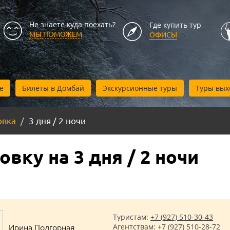
Не знаете куда поехать?
Где купить тур
МЫ ПОМОЖЕМ
ОФИСЫ
е
Билеты в Домбай
Экскурсионные туры
Туры вых
овка
3 дня / 2 ночи
вку на 3 дня / 2 ночи
Туристам:
+7 (927) 510-30-43
Ирина Подгорная
Агентствам:
+7 (927) 510-28-72