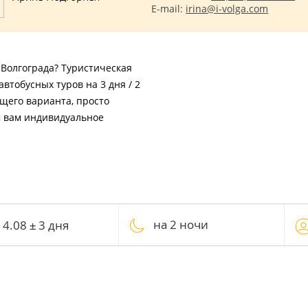
E-mail:
irina@i-volga.com
Волгограда? Туристическая
втобусных туров на 3 дня / 2
щего варианта, просто
м вам индивидуальное
на 2 ночи