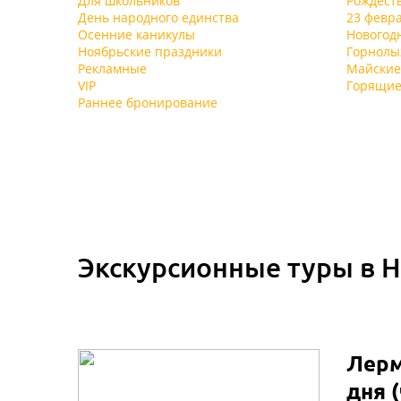
Для школьников
Рождест
День народного единства
23 февр
Осенние каникулы
Новогод
Ноябрьские праздники
Горнол
Рекламные
Майские
VIP
Горящие
Раннее бронирование
Экскурсионные туры в 
Лерм
дня (