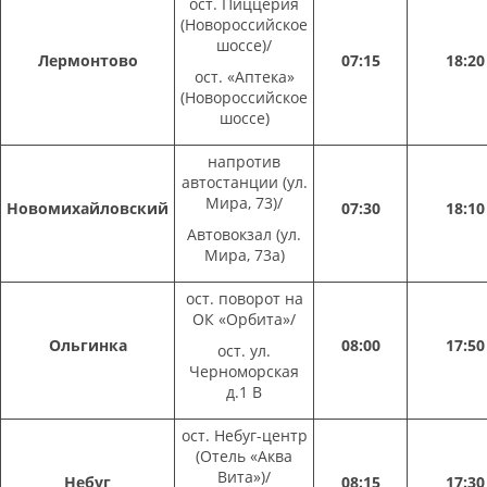
ост. Пиццерия
(Новороссийское
шоссе)/
Лермонтово
07:15
18:20
ост. «Аптека»
(Новороссийское
шоссе)
напротив
автостанции (ул.
Мира, 73)/
Новомихайловский
07:30
18:10
Автовокзал (ул.
Мира, 73а)
ост. поворот на
ОК «Орбита»/
Ольгинка
08:00
17:50
ост. ул.
Черноморская
д.1 В
ост. Небуг-центр
(Отель «Аква
Вита»)/
Небуг
08:15
17:30