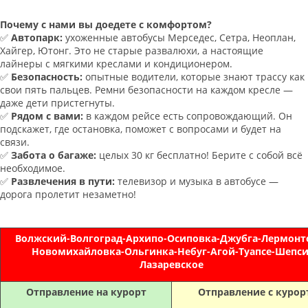
Почему с нами вы доедете с комфортом?
✅
Автопарк:
ухоженные автобусы Мерседес, Сетра, Неоплан,
Хайгер, Ютонг. Это не старые развалюхи, а настоящие
лайнеры с мягкими креслами и кондиционером.
✅
Безопасность:
опытные водители, которые знают трассу как
свои пять пальцев. Ремни безопасности на каждом кресле —
даже дети пристегнуты.
✅
Рядом с вами:
в каждом рейсе есть сопровождающий. Он
подскажет, где остановка, поможет с вопросами и будет на
связи.
✅
Забота о багаже:
целых 30 кг бесплатно! Берите с собой всё
необходимое.
✅
Развлечения в пути:
телевизор и музыка в автобусе —
дорога пролетит незаметно!
Волжский-Волгоград-Архипо-Осиповка-Джубга-Лермонт
Новомихайловка-Ольгинка-Небуг-Агой-Туапсе-Шепси
Лазаревское
Отправление на курорт
Отправление с курор