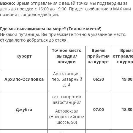
Важно:
Время отправления с вашей точки мы подтвердим за
день до поездки с 16:00 до 19:00. Придет сообщение в МАХ или
позвонит сопровождающий.
Где мы высаживаем на море? (Точные места!)
Никакой путаницы. Вы приезжаете точно в указанное место,
откуда легко добраться до отеля.
Точное место
Время
Врем
Курорт
высадки/
прибытия
отправл
посадки
на курорт
с курор
Автостанция,
Архипо-Осиповка
пер. Базарный
06:30
19:00
д. 4
ост. напротив
автостанции/
Джубга
07:00
18:30
Автовокзал
(Новороссийское
шоссе, 50)