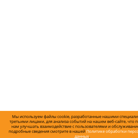
Мы используем файлы cookie, разработанные нашими специали
третьими лицами, для анализа событий на нашем веб-сайте, что 
нам улучшать взаимодействие с пользователями и обслуживание
подробные сведения смотрите в нашей
Политике обработки перс
данных
.