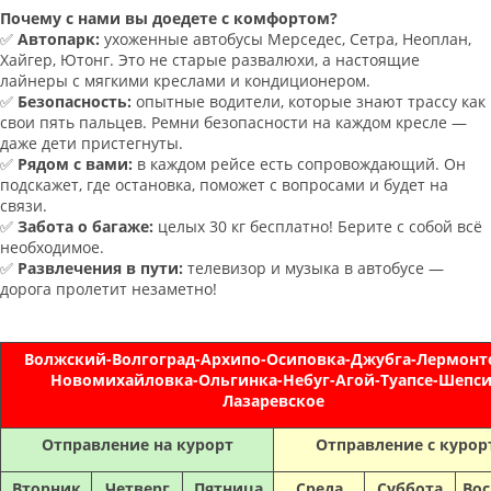
Почему с нами вы доедете с комфортом?
✅
Автопарк:
ухоженные автобусы Мерседес, Сетра, Неоплан,
Хайгер, Ютонг. Это не старые развалюхи, а настоящие
лайнеры с мягкими креслами и кондиционером.
✅
Безопасность:
опытные водители, которые знают трассу как
свои пять пальцев. Ремни безопасности на каждом кресле —
даже дети пристегнуты.
✅
Рядом с вами:
в каждом рейсе есть сопровождающий. Он
подскажет, где остановка, поможет с вопросами и будет на
связи.
✅
Забота о багаже:
целых 30 кг бесплатно! Берите с собой всё
необходимое.
✅
Развлечения в пути:
телевизор и музыка в автобусе —
дорога пролетит незаметно!
Волжский-Волгоград-Архипо-Осиповка-Джубга-Лермонт
Новомихайловка-Ольгинка-Небуг-Агой-Туапсе-Шепси
Лазаревское
Отправление на курорт
Отправление с курор
Вторник
Четверг
Пятница
Среда
Суббота
Вос