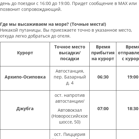
день до поездки с 16:00 до 19:00. Придет сообщение в МАХ или
позвонит сопровождающий.
Где мы высаживаем на море? (Точные места!)
Никакой путаницы. Вы приезжаете точно в указанное место,
откуда легко добраться до отеля.
Точное место
Время
Врем
Курорт
высадки/
прибытия
отправл
посадки
на курорт
с курор
Автостанция,
Архипо-Осиповка
пер. Базарный
06:30
19:00
д. 4
ост. напротив
автостанции/
Джубга
07:00
18:30
Автовокзал
(Новороссийское
шоссе, 50)
ост. Пиццерия