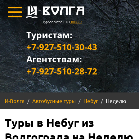
Туроператор РТО
008863
Туристам:
+7-927-510-30-43
Агентствам:
+7-927-510-28-72
И-Волга
Автобусные туры
Небуг
Неделю
Туры в Небуг из
Волгограда на Неделю