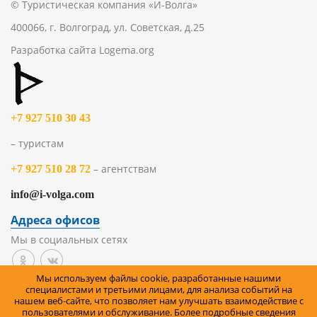
© Туристическая компания «И-Волга»
400066, г. Волгоград, ул. Советская, д.25
Разработка сайта
Logema.org
+7 927 510 30 43
– туристам
– агентствам
+7 927 510 28 72
info@i-volga.com
Адреса офисов
Мы в социальных сетях
Мы используем файлы cookie, разработанные нашими
Политика организации в отношении обработки
специалистами и третьими лицами, для анализа событий на
нашем веб-сайте, что позволяет нам улучшать взаимодействие с
персональных данных на сайте
пользователями и обслуживание. Более подробные сведения