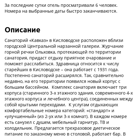
За последние сутки отель просматривали 6 человек.
Номера на выбранные даты быстро заканчиваются.
Описание
Санаторий «Кавказ» в Кисловодске расположен вблизи
городской Центральной нарзанной галереи. Журчание
горной речки Ольховка, протекающей по территории
санатория, придаст отдыху приятное очарование и
поможет расслабиться. Здравница относится к числу
старейших в Кисловодске – она работает с 1931 года.
Постепенно санаторий расширялся. Так, сравнительно
недавно, на его территории появился новый корпус с
большим бассейном. Комплекс санатория включает три
корпуса (старинного 3-х этажного здания, современного 4-х
этажного корпуса и лечебного центра), соединенных между
собой крытыми переходами. К услугам отдыхающих
комфортабельные номера категорий: «стандарт» и
«улучшенный» (из 2-ух или 3-х комнат). В каждом номере
есть санузел с душем, мебельный гарнитур, ТВ и
холодильник. Предлагается трехразовое диетическое
питание по заказному меню в столовой, работает бар. В