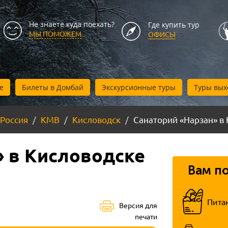
Не знаете куда поехать?
Где купить тур
МЫ ПОМОЖЕМ
ОФИСЫ
е
Билеты в Домбай
Экскурсионные туры
Туры вых
Россия
КМВ
Кисловодск
Санаторий «Нарзан» в
» в Кисловодске
Вам п
Пита
Версия для
печати