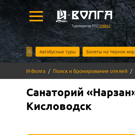
Туроператор РТО
008863
Автобусные туры
Билеты на Черное мор
И-Волга
Поиск и бронирование отелей
Санаторий «Нарзан
Кисловодск