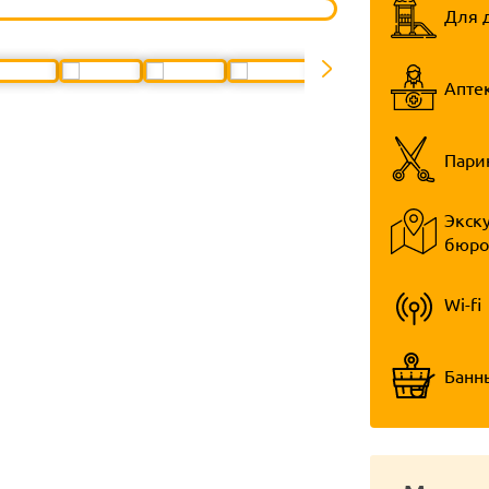
Для 
Апте
Пари
Экск
бюро
Wi-fi
Банн