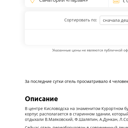
Сортировать по:
сначала де
Указанные цены не являются публичной оф
За последние сутки отель просматривало 4 челове
Описание
В центре Кисловодска на знаменитом Курортном бул
корпус располагается в старинном здании, которы
отдыхали В.Маяковский, Ф.Шаляпин, А.Дункан, Л.С
Сейчас отель переоборудован в современный леч