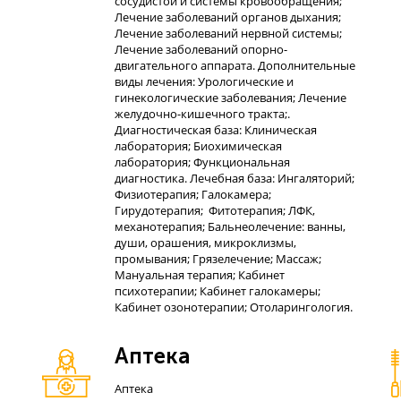
сосудистой и системы кровообращения;
Лечение заболеваний органов дыхания;
Лечение заболеваний нервной системы;
Лечение заболеваний опорно-
двигательного аппарата. Дополнительные
виды лечения: Урологические и
гинекологические заболевания; Лечение
желудочно-кишечного тракта;.
Диагностическая база: Клиническая
лаборатория; Биохимическая
лаборатория; Функциональная
диагностика. Лечебная база: Ингаляторий;
Физиотерапия; Галокамера;
Гирудотерапия; Фитотерапия; ЛФК,
механотерапия; Бальнеолечение: ванны,
души, орашения, микроклизмы,
промывания; Грязелечение; Массаж;
Мануальная терапия; Кабинет
психотерапии; Кабинет галокамеры;
Кабинет озонотерапии; Отоларингология.
Аптека
Аптека