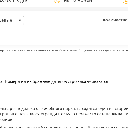
Количество
шевые
ертой и могут быть изменены в любое время. О ценах на каждый конкрет
ка. Номера на выбранные даты быстро заканчиваются.
ьваре, недалеко от лечебного парка, находится один из старе
й раньше назывался «Гранд-Отель». В нем часто останавливалас
обинов.
ебно-диагностический комплекс, оснащенный высококлассным м