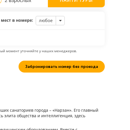
2 взрослых
НАЙТИ
ТУРЫ
 мест в номере:
любое
ный момент уточняйте у наших менеджеров.
Забронировать номер без проезда
йших санаториев города – «Нарзан». Его главный
ь элита общества и интеллигенция, здесь
едицинским оборудованием. Вместе с