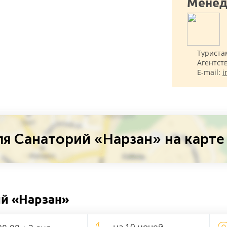
Менед
Туриста
Агентст
E-mail:
i
я Санаторий «Нарзан» на карте
ий «Нарзан»
на 10 ночей