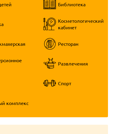
детей
Библиотека
Косметологический
ка
кабинет
кмахерская
Ресторан
урсионное
Развлечения
Спорт
ый комплекс