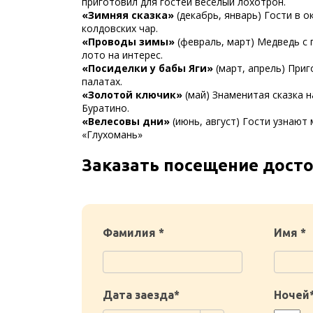
приготовил для гостей весёлый лохотрон.
«Зимняя сказка»
(декабрь, январь) Гости в 
колдовских чар.
«Проводы зимы»
(февраль, март) Медведь с 
лото на интерес.
«Посиделки у бабы Яги»
(март, апрель) Приг
палатах.
«Золотой ключик»
(май) Знаменитая сказка 
Буратино.
«Велесовы дни»
(июнь, август) Гости узнают 
«Глухомань»
Заказать посещение дост
Фамилия *
Имя *
Дата заезда*
Ночей