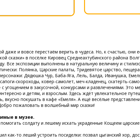
й даже и вовсе перестаём верить в чудеса. Но, к счастью, они е
кой сказки» в посёлке Кировец Среднеахтубинского района Волг
оду. Все экспозиции выполнены в натуральную величину и стили
чески: Полянка, Царские палаты, Тридевятое царство, пещера 
рсонажи: Дядюшка Чур, Баба-Яга, Лель, Балда, Иванушка, Емеля,
 сапоги-скороходы, ковер-самолет, меч-кладенец, скатерть-сам
с угощением в закусочной, конкурсами и развлечениями. Это ме
 интересно и детям, и взрослым. Здесь ждёт увлекательное пут
, вкусно покушать в кафе «Емеля». А ещё весёлые представлени
Добро пожаловать в волшебный мир сказки!
имые в музее.
т помогать солдату и лешему искать украденные Кощеем царские
шил как-то леший устроить посиделки: позвал цыганский хор, до