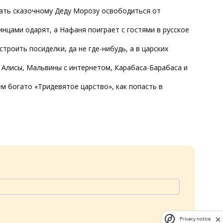
огать сказочному Деду Морозу освободиться от
инцами одарят, а Нафаня поиграет с гостями в русское
троить посиделки, да не где-нибудь, а в царских
ы Алисы, Мальвины с интернетом, Карабаса-Барабаса и
чем богато «Тридевятое царство», как попасть в
Privacy notice