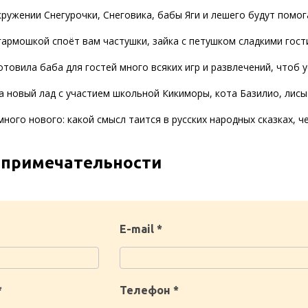
окружении Снегурочки, Снеговика, бабы Яги и лешего будут пом
гармошкой споёт вам частушки, зайка с петушком сладкими гост
отовила баба для гостей много всяких игр и развлечений, чтоб ус
на новый лад с участием школьной Кикиморы, кота Базилио, лис
много нового: какой смысл таится в русских народных сказках, 
опримечательности
E-mail *
*
Телефон *