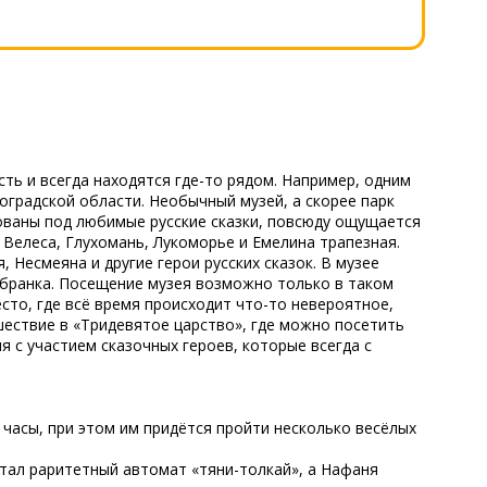
сть и всегда находятся где-то рядом. Например, одним
оградской области. Необычный музей, а скорее парк
зованы под любимые русские сказки, повсюду ощущается
Велеса, Глухомань, Лукоморье и Емелина трапезная.
 Несмеяна и другие герои русских сказок. В музее
обранка. Посещение музея возможно только в таком
сто, где всё время происходит что-то невероятное,
ешествие в «Тридевятое царство», где можно посетить
я с участием сказочных героев, которые всегда с
 часы, при этом им придётся пройти несколько весёлых
стал раритетный автомат «тяни-толкай», а Нафаня