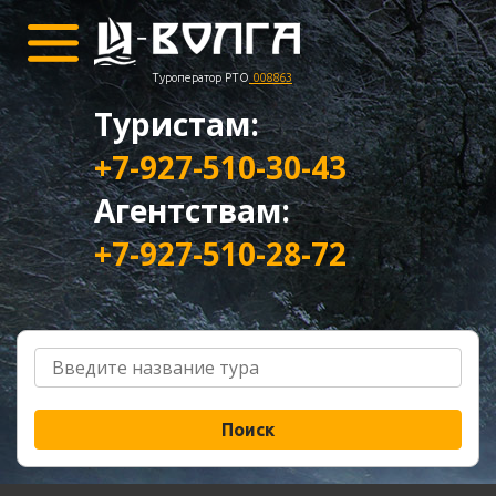
Туроператор РТО
008863
Туристам:
+7-927-510-30-43
Агентствам:
+7-927-510-28-72
Поиск