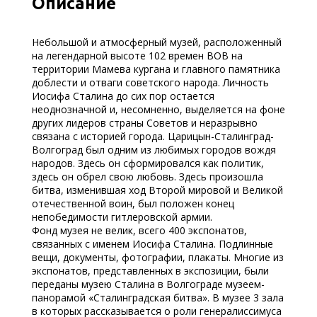
Описание
Небольшой и атмосферный музей, расположенный
на легендарной высоте 102 времен ВОВ на
территории Мамева кургана и главного памятника
доблести и отваги советского народа. Личность
Иосифа Сталина до сих пор остается
неоднозначной и, несомненно, выделяется на фоне
других лидеров страны Советов и неразрывно
связана с историей города. Царицын-Сталинград-
Волгоград был одним из любимых городов вождя
народов. Здесь он сформировался как политик,
здесь он обрел свою любовь. Здесь произошла
битва, изменившая ход Второй мировой и Великой
отечественной воин, был положен конец
непобедимости гитлеровской армии.
Фонд музея не велик, всего 400 экспонатов,
связанных с именем Иосифа Сталина. Подлинные
вещи, документы, фотографии, плакаты. Многие из
экспонатов, представленных в экспозиции, были
переданы музею Сталина в Волгограде музеем-
панорамой «Сталинградская битва». В музее 3 зала
в которых рассказывается о роли генералиссимуса