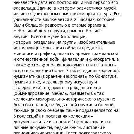
неизвестна дата его постройки и имя первого его
владельца. Здание, в котором разместился музей,
является уникальным памятником архитектуры. Его
уникальность заключается в 2 фасадах, которые
были большой редкостью в старые времена.
Небольшой дом снаружи, намного больше
внутри. Всего в музее 6 коллекций,
которые разделены на группы: изобразительные
источники (в коллекции собраны предметы
живописи и графики, плакаты времен гражданской
и отечественной войн, филателия и филократия, а
также фото-, фоно-, кинодокументы и негативы –
всего в коллекции более 7 тысяч единиц хранения),
нумизматика (в хранении экспонаты по бонистике,
нумизматике, медальерному искусству и
фалеристики), подарки от граждан и вещи
(обмундирование, мебель, предметы быта);
коллекция мемориально-исторического музея не
была бы полной, не будь в ней оружия и боевой
техники (в свою очередь также подразделяется на
6 коллекций), и последняя коллекция –
документальные источники (в фондах хранятся
личные документы, редкие книги, листовки и
периодические издания). Гости волгоградского