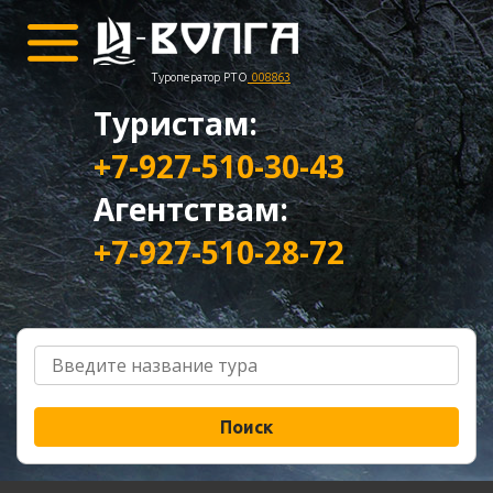
Туроператор РТО
008863
Туристам:
+7-927-510-30-43
Агентствам:
+7-927-510-28-72
Поиск