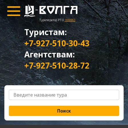
Туроператор РТО
008863
Туристам:
+7-927-510-30-43
Агентствам:
+7-927-510-28-72
Поиск