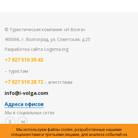
© Туристическая компания «И-Волга»
400066, г. Волгоград, ул. Советская, д.25
Разработка сайта
Logema.org
+7 927 510 30 43
– туристам
+7 927 510 28 72
– агентствам
info@i-volga.com
Адреса офисов
Мы в социальных сетях
Мы используем файлы cookie, разработанные нашими
Политика организации в отношении обработки
специалистами и третьими лицами, для анализа событий на