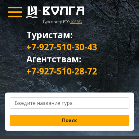
Туроператор РТО
008863
Туристам:
+7-927-510-30-43
Агентствам:
+7-927-510-28-72
Поиск