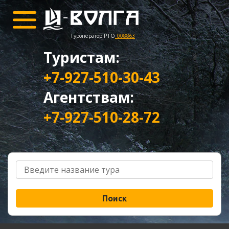
Туроператор РТО
008863
Туристам:
+7-927-510-30-43
Агентствам:
+7-927-510-28-72
Поиск