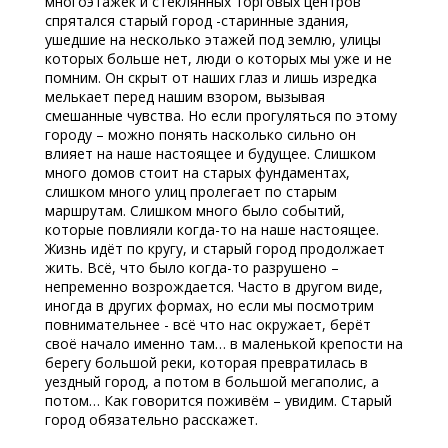
многоэтажек и стеклянных торговых центров
спрятался старый город -старинные здания,
ушедшие на несколько этажей под землю, улицы
которых больше нет, люди о которых мы уже и не
помним. Он скрыт от наших глаз и лишь изредка
мелькает перед нашим взором, вызывая
смешанные чувства. Но если прогуляться по этому
городу – можно понять насколько сильно он
влияет на наше настоящее и будущее. Слишком
много домов стоит на старых фундаментах,
слишком много улиц пролегает по старым
маршрутам. Слишком много было событий,
которые повлияли когда-то на наше настоящее.
Жизнь идёт по кругу, и старый город продолжает
жить. Всё, что было когда-то разрушено –
непременно возрождается. Часто в другом виде,
иногда в других формах, но если мы посмотрим
повнимательнее - всё что нас окружает, берёт
своё начало именно там… в маленькой крепости на
берегу большой реки, которая превратилась в
уездный город, а потом в большой мегаполис, а
потом… Как говорится поживём – увидим. Старый
город обязательно расскажет.