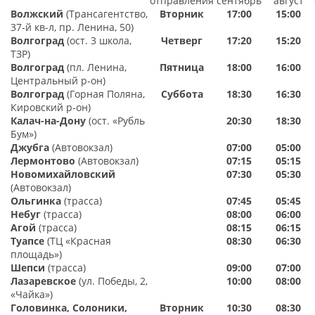
отправления
сентябрь
август
Волжский
(Трансагентство,
Вторник
17:00
15:00
37-й кв-л, пр. Ленина, 50)
Волгоград
(ост. 3 школа,
Четверг
17:20
15:20
ТЗР)
Волгоград
(пл. Ленина,
Пятница
18:00
16:00
Центральный р-он)
Волгоград
(Горная Поляна,
Суббота
18:3
0
16:30
Кировский р-он)
Калач-на-Дону
(ост. «Рубль
20:30
18:30
Бум»)
Джубга
(Автовокзал)
07:00
05:00
Лермонтово
(Автовокзал)
07:15
05:15
Новомихайловский
07:30
05:30
(Автовокзал)
Ольгинка
(трасса)
07:45
05:45
Небуг
(трасса)
08:00
06:00
Агой
(трасса)
08:15
06:15
Туапсе
(ТЦ «Красная
08:30
06:30
площадь»)
Шепси
(трасса)
09:00
07:00
Лазаревское
(ул. Победы, 2,
10:00
08:00
«Чайка»)
Головинка,
Солоники,
Вторник
10:30
08:30