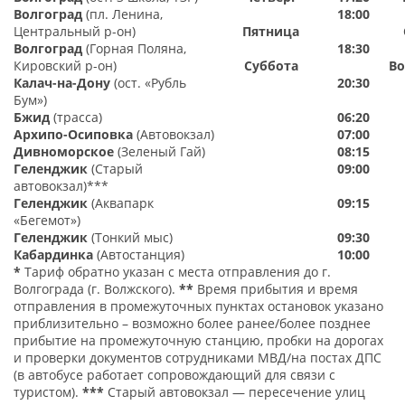
Волгоград
(пл. Ленина,
18:00
Центральный р-он)
Пятница
Волгоград
(Горная Поляна,
18:3
0
Кировский р-он)
Суббота
Во
Калач-на-Дону
(ост. «Рубль
20:30
Бум»)
Бжид
(трасса)
06:20
Архипо-Осиповка
(Автовокзал)
07:00
Дивноморское
(Зеленый Гай)
08:1
5
Геленджик
(Старый
0
9
:
00
автовокзал)***
Геленджик
(Аквапарк
09:15
«Бегемот»)
Геленджик
(Тонкий мыс)
09:30
Кабардинка
(Автостанция)
10:00
*
Тариф обратно указан с места отправления до г.
Волгограда (г. Волжского).
**
Время прибытия и время
отправления в промежуточных пунктах остановок указано
приблизительно – возможно более ранее/более позднее
прибытие на промежуточную станцию, пробки на дорогах
и проверки документов сотрудниками МВД/на постах ДПС
(в автобусе работает сопровождающий для связи с
туристом).
***
Старый автовокзал — пересечение улиц