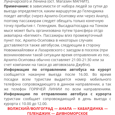
Луначарского и Ленина (ост. Магазин МАГНИТ).
Примечание:
в зависимости от набора людей за сутки до
выезда определяется, каким маршрутом до Геленджика
поедет автобус (через Архипо-Осиповку или через Анапу),
поэтому пассажирам следует обещать только конечную
точку прибытия г. Геленджик. Высадка/посадка на Тонком
мысе может быть организована путем трансфера от/до
аквапарка «Бегемот». Пассажиры в/из промежуточный
пункт пос. Архипо-Осиповка в некоторых случаях
доставляются также автобусом, следующим в сторону
Новомихайловки и Лазаревского с заездом в поселок (при
возникновении такой ситуации время отправления из пос.
Архипо-Осиповка обычно составляет 21:00-21:30 или за
счет компании на такси до автовокзала Джубги).
Информация по отправлению автобуса на курорт
сообщается накануне выезда после 16.00. Во время
посадки всем туристам выдается номер мобильного
телефона сопровождающего в данном направлении, а так
же телефон ГОРЯЧЕЙ ЛИНИИ по всем направлениям.
Информацию по отправлению автобуса с курорта
туристам сообщает сопровождающий в день выезда с
курорта с 10.00 до 12.00.
ВОЛЖСКИЙ/ВОЛГОГРАД — АНАПА — КАБАРДИНКА —
ГЕЛЕНДЖИК — ДИВНОМОРСКОЕ