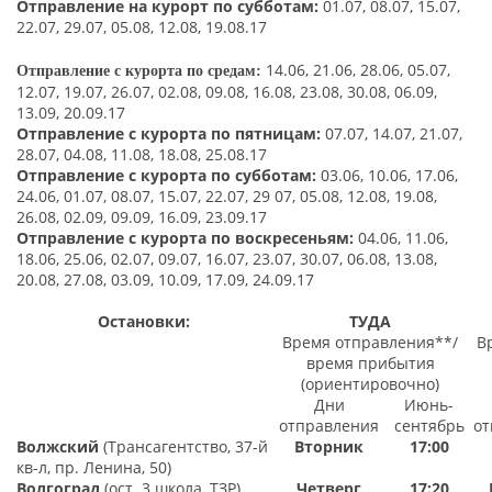
Отправление на курорт по субботам:
01.07, 08.07, 15.07,
22.07, 29.07, 05.08, 12.08, 19.08.17
14.06, 21.06, 28.06, 05.07,
Отправление с курорта
по
средам:
12.07, 19.07, 26.07, 02.08, 09.08, 16.08, 23.08, 30.08, 06.09,
13.09, 20.09.17
Отправление с
курорта
по
пятниц
ам:
07.07, 14.07, 21.07,
28.07, 04.08, 11.08, 18.08
, 25.08.17
Отправление с курорта
по
субботам:
03.06,
10.06, 17.06,
24.06, 01.07, 08.07, 15.07, 22.07, 29 07, 05.08, 12.08, 19.08,
26.08, 02.09, 09.09, 16.09, 23.09.17
Отправление с курорта
по
воскресеньям:
04.06, 11.06,
18.06, 25.06, 02.07, 09.07, 16.07, 23.07, 30.07, 06.08, 13.08,
20.08, 27.08, 03.09, 10.09, 17.09, 24.09.17
Остановки:
ТУДА
Время отправления**/
В
время прибытия
(ориентировочно)
Дни
Июнь-
отправления
сентябрь
от
Волжский
(Трансагентство, 37-й
Вторник
17:00
кв-л, пр. Ленина, 50)
Волгоград
(ост. 3 школа, ТЗР)
Четверг
17:20