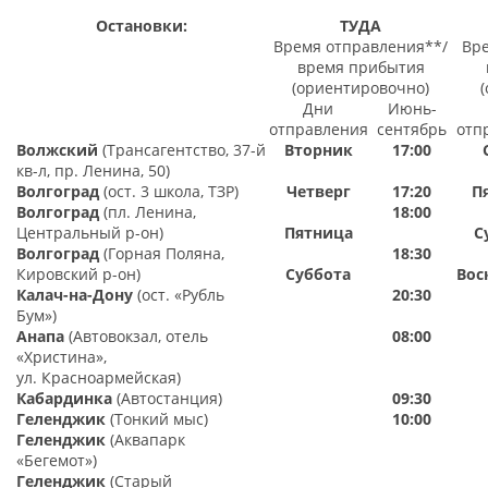
Остановки:
ТУДА
Время отправления**/
Вре
время прибытия
(ориентировочно)
Дни
Июнь-
отправления
сентябрь
отп
Волжский
(Трансагентство, 37-й
Вторник
17:00
кв-л, пр. Ленина, 50)
Волгоград
(ост. 3 школа, ТЗР)
Четверг
17:20
П
Волгоград
(пл. Ленина,
18:00
Центральный р-он)
Пятница
С
Волгоград
(Горная Поляна,
18:30
Кировский р-он)
Суббота
Вос
Калач-на-Дону
(ост. «Рубль
20:30
Бум»)
Анапа
(Автовокзал, отель
08:00
«Христина»,
ул. Красноармейская)
Кабардинка
(Автостанция)
09:30
Геленджик
(Тонкий мыс)
10:0
0
Геленджик
(Аквапарк
«Бегемот»)
Геленджик
(Старый