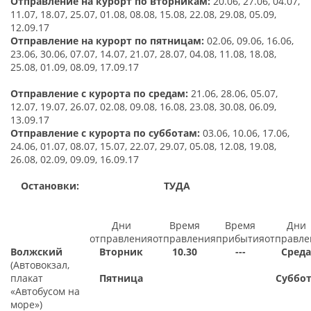
Отправление на курорт по
вторникам:
20.06, 27.06, 04.07,
11.07, 18.07, 25.07, 01.08, 08.08, 15.08, 22.08, 29.08, 05.09,
12.09.17
Отправление
на курорт
по
пятницам:
02.06, 09.06, 16.06,
23.06, 30.06, 07.07, 14.07, 21.07, 28.07, 04.08, 11.08, 18.08,
25.08, 01.09, 08.09, 17.09.17
Отправление с курорта по средам:
21.06, 28.06, 05.07,
12.07, 19.07, 26.07, 02.08, 09.08, 16.08, 23.08, 30.08, 06.09,
13.09.17
Отправление с курорта по субботам:
03.06, 10.06, 17.06,
24.06, 01.07, 08.07, 15.07, 22.07, 29.07, 05.08, 12.08, 19.08,
26.08, 02.09, 09.09, 16.09.17
Остановки:
ТУДА
Дни
Время
Время
Дни
отправления
отправления
прибытия
отправле
Вол
жский
Вторник
10.30
---
Среда
(Автовокзал,
плакат
Пятница
Суббот
«Автобусом на
море»)