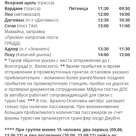
Якорная щель
(трасса)
Вардане
(трасса)
Пятниц
а
11:30
09:30
Лоо
(автовокзал)
12:00
10:00
Дагомыс
(п-т «Дагомыс»)
12:30
10:30
Сочи
(пост ГАИ,
13:00
11:00
Мамайка, заправка
«Лукойл» напротив поста
ГИБДД)
Адлер
(п-т «Знание»)
13:30
11:30
Псоу
(Казачий рынок)
1
4:00
12:00
*
Тариф обратно указан с места отправления до г.
Волгограда (г. Волжского).
**
Время прибытия и время
отправления в промежуточных пунктах остановок указано
приблизительно – возможно более ранее/более позднее
прибытие на промежуточную станцию, пробки на дорогах
и проверки документов сотрудниками МВД/на постах ДПС
(в автобусе работает сопровождающий для связи с
туристом).
***
В пос. Архипо-Осиповка автобус заезжает
только при наличии пассажиров. При возникновении
больших пробок/малого количества пассажиров за счет
фирмы туристам организуется трансфер из/до Джубги.
****
При группе менее 15 человек два первых (09.06,
13.06.17) и два последних (20.09, 23.09.17) рейса до