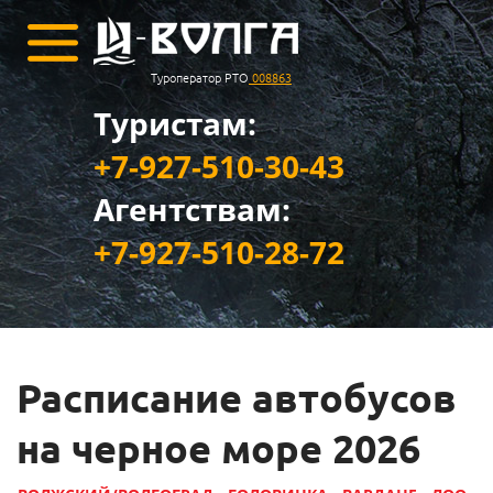
Туроператор РТО
008863
Туристам:
+7-927-510-30-43
Агентствам:
+7-927-510-28-72
Расписание автобусов
на черное море 2026