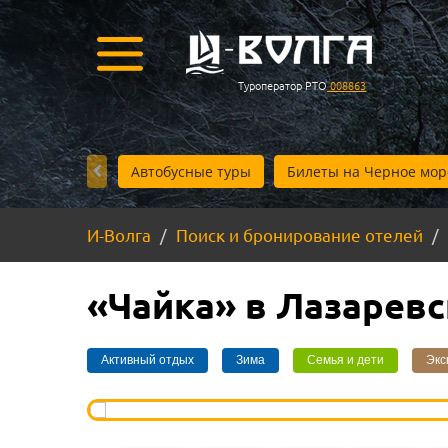
Туроператор РТО
008863
Автобусные туры
Билеты на Черное мор
И-Волга
Поиск и бронирование отелей
«Чайка» в Лазарев
Активный отдых
Зима
Семья и дети
Экс