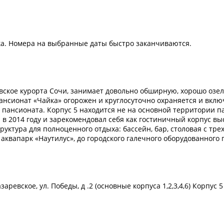
ка. Номера на выбранные даты быстро заканчиваются.
вское курорта Сочи, занимает довольно обширную, хорошо озе
ансионат «Чайка» огорожен и круглосуточно охраняется и включ
и пансионата. Корпус 5 находится не на основной территории п
н в 2014 году и зарекомендовал себя как гостиничный корпус в
уктура для полноценного отдыха: бассейн, бар, столовая с тре
аквапарк «Наутилус», до городского галечного оборудованного
аревское, ул. Победы, д .2 (основные корпуса 1,2,3,4,6) Корпус 5