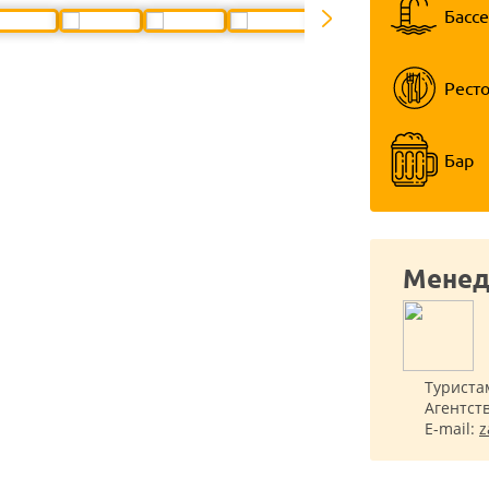
Басс
Рест
Бар
Менед
Туриста
Агентст
E-mail:
z