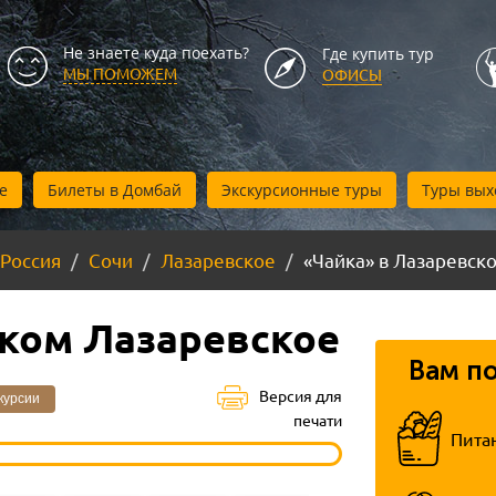
Не знаете куда поехать?
Где купить тур
МЫ ПОМОЖЕМ
ОФИСЫ
е
Билеты в Домбай
Экскурсионные туры
Туры вых
Россия
Сочи
Лазаревское
«Чайка» в Лазаревск
ском Лазаревское
Вам п
Версия для
курсии
печати
Пита