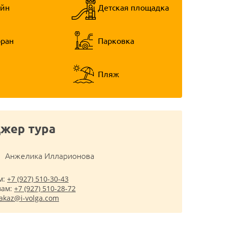
ейн
Детская площадка
оран
Парковка
Пляж
жер тура
Анжелика Илларионова
м:
+7 (927) 510-30-43
вам:
+7 (927) 510-28-72
akaz@i-volga.com