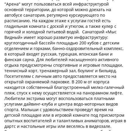
"Арена" могут пользоваться всей инфраструктурой
основной территории, до которой можно доехать на
автобусе санатория, регулярно курсирующего по
расписанию. На каждом этаже к услугам гостей есть
гладильная комната с доской и утюгом, а также кулер с
горячей и холодной питьевой водой. Санаторий «Мыс
Видный» имеет хорошо развитую инфраструктуру:
круглогодичный бассейн площадью 200 кубов с детским
отделением и горками, банно-оздоровительный комплекс,
в который входят русская, турецкая, японская бани и
финская сауна. Для любителей насыщенного активного
отдыха предусмотрены спортивные и игровые площадки,
теннисный корт, тренажерный зал, боулинг и бильярд.
Посетителям с личным авто предоставляется место на
открытой охраняемой парковке. В 200 м от корпуса
находится собственный благоустроенный мелко-галечный
пляж, спуск к нему осуществляется на панорамном лифте.
Любители экстрима могут воспользоваться платными
услугами дайвинг-клуба и центра водо-моторных видов
спорта. Малыши с удовольствием проведут время на
детской площадке или в игровой комнате под присмотром
опытных воспитателей и талантливых аниматоров, играя в
дартс и настольные игры или веселясь в видеозале.