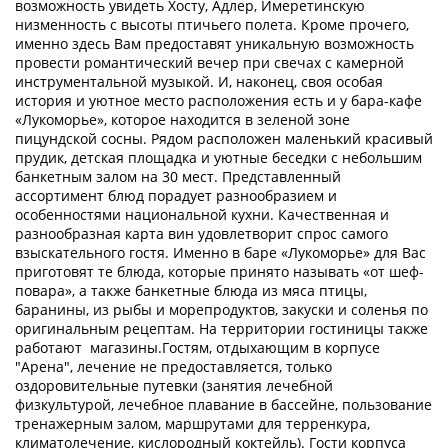
возможность увидеть Хосту, Адлер, Имеретинскую
низменность с высоты птичьего полета. Кроме прочего,
именно здесь Вам предоставят уникальную возможность
провести романтический вечер при свечах с камерной
инструментальной музыкой. И, наконец, своя особая
история и уютное место расположения есть и у бара-кафе
«Лукоморье», которое находится в зеленой зоне
пицундской сосны. Рядом расположен маленький красивый
прудик, детская площадка и уютные беседки с небольшим
банкетным залом на 30 мест. Представленный
ассортимент блюд порадует разнообразием и
особенностями национальной кухни. Качественная и
разнообразная карта вин удовлетворит спрос самого
взыскательного гостя. Именно в баре «Лукоморье» для Вас
приготовят те блюда, которые принято называть «от шеф-
повара», а также банкетные блюда из мяса птицы,
баранины, из рыбы и морепродуктов, закуски и соленья по
оригинальным рецептам. На территории гостиницы также
работают магазины.Гостям, отдыхающим в корпусе
"Арена", лечение не предоставляется, только
оздоровительные путевки (занятия лечебной
физкультурой, лечебное плавание в бассейне, пользование
тренажерным залом, маршрутами для терренкура,
климатолечение, кислородный коктейль). Гости корпуса