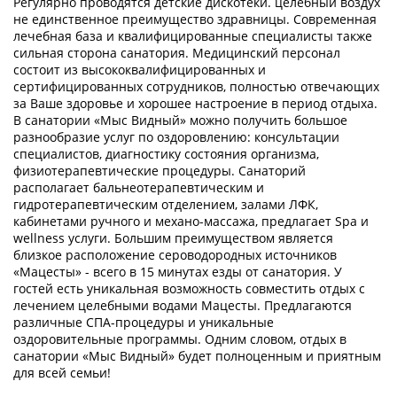
Регулярно проводятся детские дискотеки. целебный воздух
не единственное преимущество здравницы. Современная
лечебная база и квалифицированные специалисты также
сильная сторона санатория. Медицинский персонал
состоит из высококвалифицированных и
сертифицированных сотрудников, полностью отвечающих
за Ваше здоровье и хорошее настроение в период отдыха.
В санатории «Мыс Видный» можно получить большое
разнообразие услуг по оздоровлению: консультации
специалистов, диагностику состояния организма,
физиотерапевтические процедуры. Санаторий
располагает бальнеотерапевтическим и
гидротерапевтическим отделением, залами ЛФК,
кабинетами ручного и механо-массажа, предлагает Spa и
wellness услуги. Большим преимуществом является
близкое расположение сероводородных источников
«Мацесты» - всего в 15 минутах езды от санатория. У
гостей есть уникальная возможность совместить отдых с
лечением целебными водами Мацесты. Предлагаются
различные СПА-процедуры и уникальные
оздоровительные программы. Одним словом, отдых в
санатории «Мыс Видный» будет полноценным и приятным
для всей семьи!