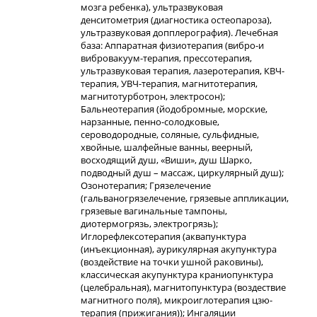
мозга ребенка), ультразвуковая
денситометрия (диагностика остеопароза),
ультразвуковая допплерография). Лечебная
база: Аппаратная физиотерапия (вибро-и
вибровакуум-терапия, прессотерапия,
ультразвуковая терапия, лазеротерапия, КВЧ-
терапия, УВЧ-терапия, магнитотерапия,
магнитотурботрон, электросон);
Бальнеотерапия (йодобромные, морские,
нарзанные, пенно-солодковые,
сероводородные, соляные, сульфидные,
хвойные, шалфейные ванны, веерный,
восходящий душ, «Виши», душ Шарко,
подводный душ – массаж, циркулярный душ);
Озонотерапия; Грязелечение
(гальваногрязелечение, грязевые аппликации,
грязевые вагинальные тампоны,
диотермогрязь, электрогрязь);
Иглорефлексотерапия (аквапунктура
(инъекционная), аурикулярная акупунктура
(воздействие на точки ушной раковины),
классическая акупунктура краниопунктура
(целебральная), магнитопунктура (воздествие
магнитного поля), микроиглотерапия цзю-
терапия (прижигания)); Ингаляции