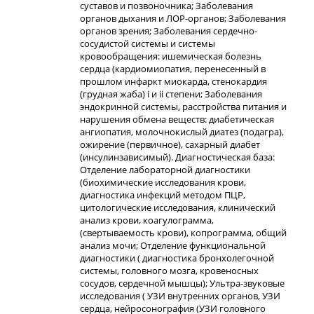
суставов и позвоночника; Заболевания
органов дыхания и ЛОР-органов; Заболевания
органов зрения; Заболевания сердечно-
сосудистой системы и системы
кровообращения: ишемическая болезнь
сердца (кардиомиопатия, перенесенный в
прошлом инфаркт миокарда, стенокaрдия
(груднaя жaбa) i и ii степени; Заболевания
эндокринной системы, расстройства питания и
нарушения обмена веществ: диабетическая
ангиопатия, молочнокислый диатез (подагра),
ожирение (первичное), сахарный диабет
(инсулинзависимый). Диагностическая база:
Отделение лабораторной диагностики
(биохимические исследования крови,
диагностика инфекций методом ПЦР,
цитологические исследования, клинический
анализ крови, коагулограмма,
(свертываемость крови), копрограмма, общий
анализ мочи; Отделение функциональной
диагностики ( диагностика бронхолегочной
системы, головного мозга, кровеносных
сосудов, сердечной мышцы); Ультра-звуковые
исследования ( УЗИ внутренних органов, УЗИ
сердца, нейросонография (УЗИ головного