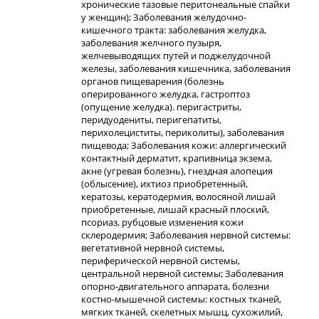
хронические тазовые перитонеальные спайки
у женщин); Заболевания желудочно-
кишечного тракта: заболевания желудка,
заболевания желчного пузыря,
желчевыводящих путей и поджелудочной
железы, заболевания кишечника, заболевания
органов пищеварения (болезнь
оперированного желудка, гастроптоз
(опущение желудка). перигастриты,
перидуодениты, перигепатиты,
перихолециститы, периколиты), заболевания
пищевода; Заболевания кожи: аллергический
контактный дерматит, крапивница экзема,
акне (угревая болезнь), гнездная алопеция
(облысение), ихтиоз приобретенный,
кератозы, кератодермия, волосяной лишай
приобретенные, лишай красный плоский,
псориаз, рубцовые изменения кожи
склеродермия; Заболевания нервной системы:
вегетативной нервной системы,
периферической нервной системы,
центральной нервной системы; Заболевания
опорно-двигательного аппарата, болезни
костно-мышечной системы: костных тканей,
мягких тканей, скелетных мышц, сухожилий,