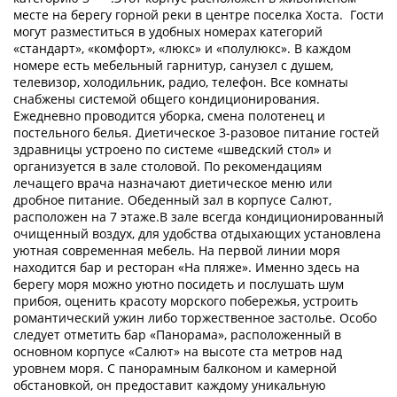
месте на берегу горной реки в центре поселка Хоста. Гости
могут разместиться в удобных номерах категорий
«стандарт», «комфорт», «люкс» и «полулюкс». В каждом
номере есть мебельный гарнитур, санузел с душем,
телевизор, холодильник, радио, телефон. Все комнаты
снабжены системой общего кондиционирования.
Ежедневно проводится уборка, смена полотенец и
постельного белья. Диетическое 3-разовое питание гостей
здравницы устроено по системе «шведский стол» и
организуется в зале столовой. По рекомендациям
лечащего врача назначают диетическое меню или
дробное питание. Обеденный зал в корпусе Салют,
расположен на 7 этаже.В зале всегда кондиционированный
очищенный воздух, для удобства отдыхающих установлена
уютная современная мебель. На первой линии моря
находится бар и ресторан «На пляже». Именно здесь на
берегу моря можно уютно посидеть и послушать шум
прибоя, оценить красоту морского побережья, устроить
романтический ужин либо торжественное застолье. Особо
следует отметить бар «Панорама», расположенный в
основном корпусе «Салют» на высоте ста метров над
уровнем моря. С панорамным балконом и камерной
обстановкой, он предоставит каждому уникальную