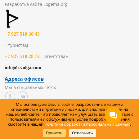
Разработка сайта
Logema.org
+7 927 510 30 43
– туристам
– агентствам
+7 927 510 28 72
info@i-volga.com
Адреса офисов
Мы в социальных сетях
Мы используем файлы cookie, разработанные нашими
Политика организации в отношении обработки
специалистами и третьими лицами, для анализа событий на
нашем веб-сайте, что позволяет нам улучшать взаимодействие с
персональных данных на сайте
пользователями и обслуживание. Более подробные сведения
смотрите в нашей
Политике обработки персональных данных
.
Правила возврата товара
Принять
Отклонить