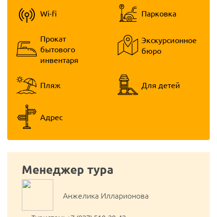
Wi-fi
Парковка
Прокат
Экскурсионное
бытового
бюро
инвентаря
Пляж
Для детей
Адрес
Менеджер тура
Анжелика Илларионова